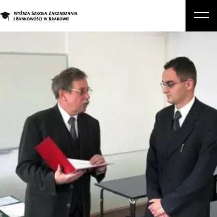
O nas
Studia
Studia podyplomowe i kursy
Kandydat
Student
Biznes
Zapisz się na studia