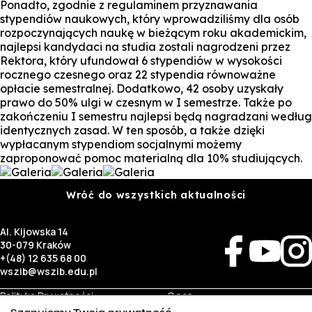
Ponadto, zgodnie z regulaminem przyznawania
stypendiów naukowych, który wprowadziliśmy dla osób
rozpoczynających naukę w bieżącym roku akademickim,
najlepsi kandydaci na studia zostali nagrodzeni przez
Rektora, który ufundował 6 stypendiów w wysokości
rocznego czesnego oraz 22 stypendia równoważne
opłacie semestralnej. Dodatkowo, 42 osoby uzyskały
prawo do 50% ulgi w czesnym w I semestrze. Także po
zakończeniu I semestru najlepsi będą nagradzani według
identycznych zasad. W ten sposób, a także dzięki
wypłacanym stypendiom socjalnymi możemy
zaproponować pomoc materialną dla 10% studiujących.
Wróć do wszystkich aktualności
Al. Kijowska 14
30-079 Kraków
+(48) 12 635 68 00
wszib@wszib.edu.pl
Polityka Prywatności
O nas
RODO
Rekrutacja