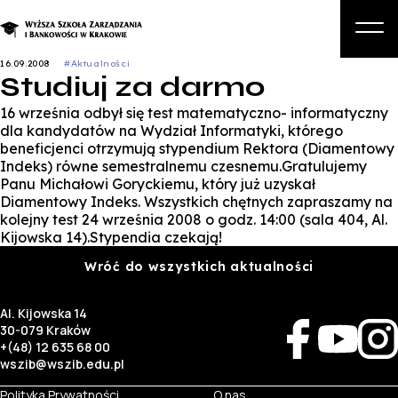
16.09.2008
#Aktualności
Studiuj za darmo
O nas
16 września odbył się test matematyczno- informatyczny
Studia
dla kandydatów na Wydział Informatyki, którego
beneficjenci otrzymują stypendium Rektora (Diamentowy
Studia podyplomowe i kursy
Indeks) równe semestralnemu czesnemu.Gratulujemy
Panu Michałowi Goryckiemu, który już uzyskał
Kandydat
Diamentowy Indeks. Wszystkich chętnych zapraszamy na
kolejny test 24 września 2008 o godz. 14:00 (sala 404, Al.
Student
Kijowska 14).Stypendia czekają!
Biznes
Wróć do wszystkich aktualności
Zapisz się na studia
Al. Kijowska 14
30-079 Kraków
+(48) 12 635 68 00
wszib@wszib.edu.pl
Polityka Prywatności
O nas