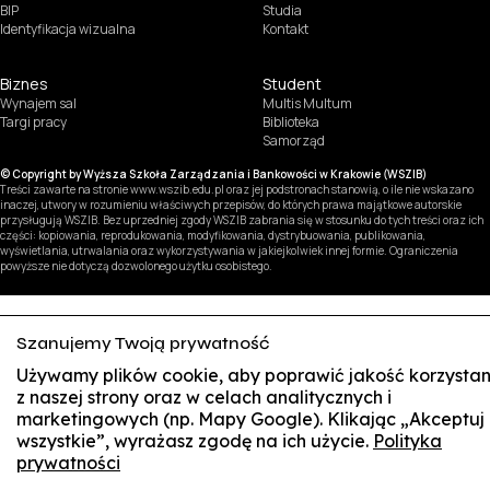
BIP
Studia
Identyfikacja wizualna
Kontakt
Biznes
Student
Wynajem sal
Multis Multum
Targi pracy
Biblioteka
Samorząd
© Copyright by Wyższa Szkoła Zarządzania i Bankowości w Krakowie (WSZIB)
Treści zawarte na stronie www.wszib.edu.pl oraz jej podstronach stanowią, o ile nie wskazano
inaczej, utwory w rozumieniu właściwych przepisów, do których prawa majątkowe autorskie
przysługują WSZIB. Bez uprzedniej zgody WSZIB zabrania się w stosunku do tych treści oraz ich
części: kopiowania, reprodukowania, modyfikowania, dystrybuowania, publikowania,
wyświetlania, utrwalania oraz wykorzystywania w jakiejkolwiek innej formie. Ograniczenia
powyższe nie dotyczą dozwolonego użytku osobistego.
Szanujemy Twoją prywatność
Używamy plików cookie, aby poprawić jakość korzystan
z naszej strony oraz w celach analitycznych i
marketingowych (np. Mapy Google). Klikając „Akceptuj
wszystkie”, wyrażasz zgodę na ich użycie.
Polityka
prywatności
S