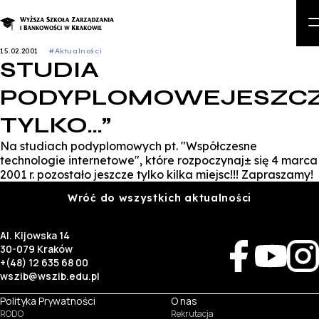
15.02.2001
#Aktualności
STUDIA
O
PODYPLOMOWEJESZC
St
TYLKO…”
Studia podyplomowe i k
Na studiach podyplomowych pt. "Współczesne
Kand
technologie internetowe", które rozpoczynaj± się 4 marca
2001 r. pozostało jeszcze tylko kilka miejsc!!! Zapraszamy!
Stu
Wróć do wszystkich aktualności
Bi
Al. Kijowska 14
Zapisz się na st
30-079 Kraków
+(48) 12 635 68 00
wszib@wszib.edu.pl
Polityka Prywatności
O nas
RODO
Rekrutacja