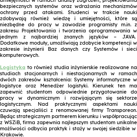
umiejętności w ramach analizy zagrożeń, projektowania
bezpiecznych systemów oraz wdrażania mechanizmów
ochrony przed atakami. Studenci w trakcie nauki
zdobywają również wiedzę i umiejętności, które są
niezbędne do pracy w zawodzie programisty m.in. z
zakresu
Projektowania i tworzenia oprogramowania
jednym z najbardziej znanych języków – JAVA.
Dodatkowe moduły, umożliwiają zdobycie kompetencji w
zakresie inżynierii
Baz danych
czy
Systemów i siec
komputerowych
.
Logistyka
to również studia inżynierskie realizowane n
studiach stacjonarnych i niestacjonarnych w ramach
dwóch zakresów kształcenia:
Systemy informatyczne 
logistyce
oraz Menedżer logistyki.
Kierunek ten ma
zapewnić studentom odpowiednie przygotowanie do
pracy w dynamicznym i rozwijającym się sektorze
logistycznym. Nad praktycznymi aspektami nauki
czuwają specjaliści z renomowanej firmy Transporeon.
Będąc strategicznym partnerem kierunku i współpracując
z WSZiB, firma zapewnia najlepszym studentom unikalne
możliwości odbycia praktyk i staży w swojej siedzibie w
Krakowie.