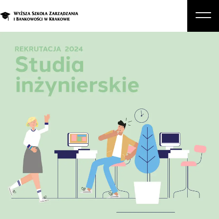
O nas
Studia
Studia podyplomowe i kursy
Kandydat
Student
Biznes
Zapisz się na studia