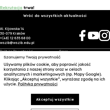
Rekrutacja
trwa!
Wróć do wszystkich aktualności
Al. Kijowska 14
30-079 Kraków
+(48) 12 635 68 00
wszib@wszib.edu.pl
Polityka Prywatności
O nas
RODO
Rekrutacja
Szanujemy Twoją prywatność
BIP
Studia
Identyfikacja wizualna
Kontakt
Używamy plików cookie, aby poprawić jakość
korzystania z naszej strony oraz w celach
analitycznych i marketingowych (np. Mapy Google).
Biznes
Student
Klikając „Akceptuj wszystkie”, wyrażasz zgodę na ich
Wynajem sal
Multis Multum
użycie.
Polityka prywatności
SUSZI
Targi pracy
Biblioteka
Samorząd
SAKE
© Copyright by Wyższa Szkoła Zarządzania i Bankowości w Krakowie (WSZIB)
Akceptuj wszystkie
Treści zawarte na stronie www.wszib.edu.pl oraz jej podstronach stanowią, o ile nie wskazano
Webmail
inaczej, utwory w rozumieniu właściwych przepisów, do których prawa majątkowe autorskie
przysługują WSZIB. Bez uprzedniej zgody WSZIB zabrania się w stosunku do tych treści oraz ich