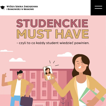
O nas
Studia
Studia podyplomowe i kursy
Kandydat
Student
Biznes
Zapisz się na studia