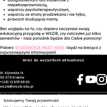
udogodnieniach dla studentów z
niepełnosprawnością,
wsparciu psychoterapeutycznym,
wsparciu ze strony prodziekana i nie tylko,
prawach studiującej mamy.
Bez względu na to, czy dopiero zaczynasz swoją
edukacyjną przygodę w WSZiB, czy zaliczyłeś już kilka
semestrów - nasz poradnik będzie dla Ciebie pomocny!
Pobierz
STUDENCKIE MUST HAVE
i bądź na bieżąco z
najważniejszymi informacjami!
Wróć do wszystkich aktualności
Al. Kijowska 14
30-079 Kraków
+(48) 12 635 68 00
wszib@wszib.edu.pl
Polityka Prywatności
O nas
RODO
Rekrutacja
Szanujemy Twoją prywatność
BIP
Studia