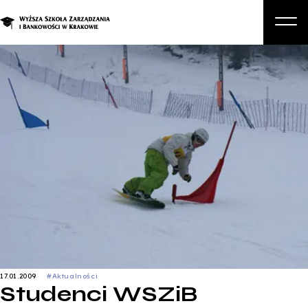
O nas
Studia
Studia podyplomowe i kursy
Kandydat
Student
Biznes
Zapisz się na studia
17.01.2009
#Aktualności
Studenci WSZiB