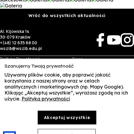
Wróć do wszystkich aktualności
Al. Kijowska 14
30-079 Kraków
+(48) 12 635 68 00
wszib@wszib.edu.pl
Polityka Prywatności
O nas
RODO
Rekrutacja
Szanujemy Twoją prywatność
BIP
Studia
Używamy plików cookie, aby poprawić jakość
Identyfikacja wizualna
Kontakt
korzystania z naszej strony oraz w celach
analitycznych i marketingowych (np. Mapy Google).
Biznes
Student
Klikając „Akceptuj wszystkie”, wyrażasz zgodę na ich
Wynajem sal
Multis Multum
użycie.
Polityka prywatności
SUSZI
Targi pracy
Biblioteka
Samorząd
SAKE
© Copyright by Wyższa Szkoła Zarządzania i Bankowości w Krakowie (WSZIB)
Akceptuj wszystkie
Treści zawarte na stronie www.wszib.edu.pl oraz jej podstronach stanowią, o ile nie wskazano
Webmail
inaczej, utwory w rozumieniu właściwych przepisów, do których prawa majątkowe autorskie
przysługują WSZIB. Bez uprzedniej zgody WSZIB zabrania się w stosunku do tych treści oraz ich
części: kopiowania, reprodukowania, modyfikowania, dystrybuowania, publikowania,