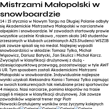
Mistrzami Małopolski w
snowboardzie
14 i 15 stycznia w Nowym Targu na Długiej Polanie odbyły
się Akademickie Mistrzostwa Małopolski w narciarstwie
alpejskim i snowboardzie. W zawodach startowały prawie
wszystkie uczelnie Krakowa , razem około 140 studentów
zrzeszonych w klubach uczelnianych AZS.Studenci WSZIB
jak zawsze spisali się na medal. Najlepiej wypadli
snowboardziści w składzie: Tomasz Tylka, Michał
Wąsowicz, Dariusz Batycki, Jan Skulicz i Michał Karcz.
Zwyciężyli w klasyfikacji drużynowej z dużą -
dziesięciopunktową przewagą, pozostawiając w tyle AWF
i UR. Tym sposobem zostali Akademickimi Mistrzami
Małopolski w snowboardzie. Indywidualnie najlepsze
wyniki uzyskali Aleksandra Kania i Tomasz Tylka zajmując
w swoich konkurencjach tak nielubiane przez sportowców
4 miejsca. Nasi narciarze, pomimo kłopotów na trasie
zajęli 6 miejsce w klasyfikacji drużynowej. Jak zawsze
zawodników wspierał trener mgr Piotr
Nowacki.Gratulujemy wyników oraz życzymy kolejnych
sukcesówi!