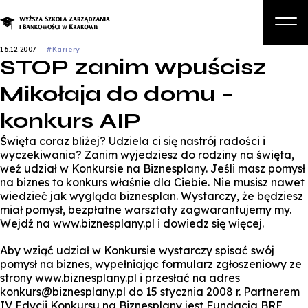
16.12.2007
#Kariery
STOP zanim wpuścisz
O nas
Mikołaja do domu –
Studia
konkurs AIP
Studia podyplomowe i kursy
Święta coraz bliżej? Udziela ci się nastrój radości i
Kandydat
wyczekiwania? Zanim wyjedziesz do rodziny na święta,
weź udział w Konkursie na Biznesplany. Jeśli masz pomysł
Student
na biznes to konkurs właśnie dla Ciebie. Nie musisz nawet
wiedzieć jak wygląda biznesplan. Wystarczy, że będziesz
Biznes
miał pomysł, bezpłatne warsztaty zagwarantujemy my.
Wejdź na www.biznesplany.pl i dowiedz się więcej.
Zapisz się na studia
Aby wziąć udział w Konkursie wystarczy spisać swój
pomysł na biznes, wypełniając formularz zgłoszeniowy ze
strony www.biznesplany.pl i przesłać na adres
konkurs@biznesplany.pl do 15 stycznia 2008 r. Partnerem
IV Edycji Konkursu na Biznesplany jest Fundacja BRE