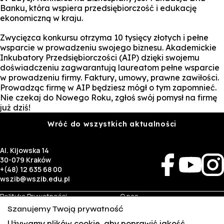
Banku, która wspiera przedsiębiorczość i edukację
ekonomiczną w kraju.
Zwycięzca konkursu otrzyma 10 tysięcy złotych i pełne
wsparcie w prowadzeniu swojego biznesu. Akademickie
Inkubatory Przedsiębiorczości (AIP) dzięki swojemu
doświadczeniu zagwarantują laureatom pełne wsparcie
w prowadzeniu firmy. Faktury, umowy, prawne zawiłości.
Prowadząc firmę w AIP będziesz mógł o tym zapomnieć.
Nie czekaj do Nowego Roku, zgłoś swój pomysł na firmę
już dziś!
Wróć do wszystkich aktualności
Al. Kijowska 14
30-079 Kraków
+(48) 12 635 68 00
wszib@wszib.edu.pl
Polityka Prywatności
O nas
RODO
Rekrutacja
Szanujemy Twoją prywatność
BIP
Studia
Identyfikacja wizualna
Kontakt
Używamy plików cookie, aby poprawić jakość