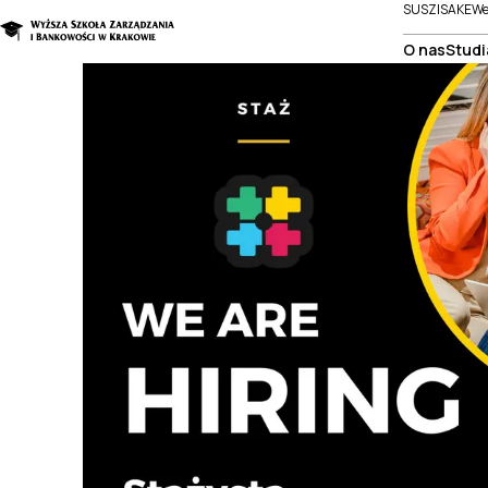
SUSZI
SAKE
We
O nas
Studi