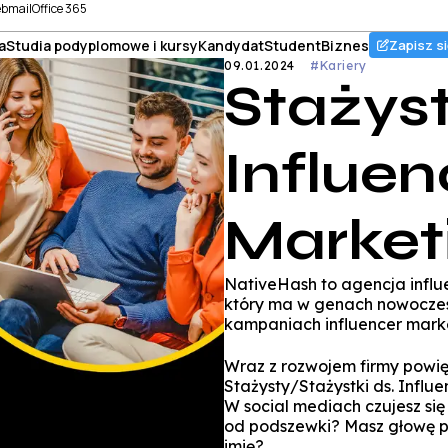
bmail
Office 365
a
Studia podyplomowe i kursy
Kandydat
Student
Biznes
Zapisz si
09.01.2024
#Kariery
Stażyst
Influen
Market
NativeHash to agencja influ
który ma w genach nowoczesn
kampaniach influencer mark
Wraz z rozwojem firmy powię
Stażysty/Stażystki ds. Influ
W social mediach czujesz się
od podszewki? Masz głowę p
imię?