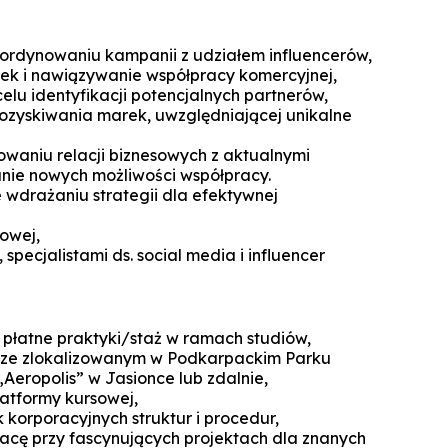
Technologie cyfrowe w marketingu
Manager Projektów AI
Marketing i social media
oordynowaniu kampanii z udziałem influencerów,
Lean Sigma Academy
ek i nawiązywanie współpracy komercyjnej,
AI w kreacji i komunikacji cyfrowej
celu identyfikacji potencjalnych partnerów,
Manager Industry 4.0
ozyskiwania marek, uwzględniającej unikalne
TPM Champion - Utrzymanie ruc
waniu relacji biznesowych z aktualnymi
prak
nie nowych możliwości współpracy.
 wdrażaniu strategii dla efektywnej
Manager jakości i bezpieczeń
żywn
owej,
specjalistami ds. social media i influencer
Manager Planowania i Zarządz
Produ
 płatne praktyki/staż w ramach studiów,
rze zlokalizowanym w Podkarpackim Parku
eropolis” w Jasionce lub zdalnie,
latformy kursowej,
k korporacyjnych struktur i procedur,
acę przy fascynujących projektach dla znanych