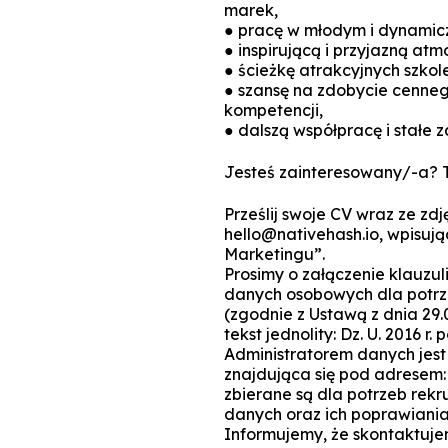
marek,
● pracę w młodym i dynamic
● inspirującą i przyjazną at
● ścieżkę atrakcyjnych szkol
● szansę na zdobycie cenne
kompetencji,
● dalszą współpracę i stałe z
Jesteś zainteresowany/-a? T
Prześlij swoje CV wraz ze zd
hello@nativehash.io, wpisują
Marketingu”.
Prosimy o załączenie klauzu
danych osobowych dla potrze
(zgodnie z Ustawą z dnia 29
tekst jednolity: Dz. U. 2016 r. p
Administratorem danych jest 
znajdująca się pod adresem:
zbierane są dla potrzeb rekr
danych oraz ich poprawiania
Informujemy, że skontaktuje