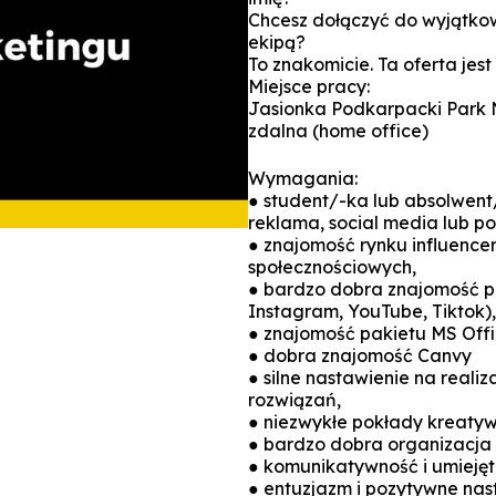
Chcesz dołączyć do wyjątkow
ekipą?
To znakomicie. Ta oferta jest
Miejsce pracy:
Jasionka Podkarpacki Park 
zdalna (home office)
Wymagania:
● student/-ka lub absolwent/
reklama, social media lub p
● znajomość rynku influenc
społecznościowych,
● bardzo dobra znajomość p
Instagram, YouTube, Tiktok),
● znajomość pakietu MS Offi
● dobra znajomość Canvy
● silne nastawienie na reali
rozwiązań,
● niezwykłe pokłady kreatyw
● bardzo dobra organizacja 
● komunikatywność i umiejęt
● entuzjazm i pozytywne nas