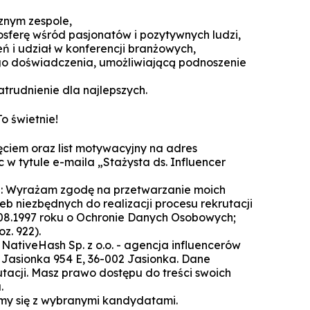
znym zespole,
mosferę wśród pasjonatów i pozytywnych ludzi,
eń i udział w konferencji branżowych,
go doświadczenia, umożliwiającą podnoszenie
atrudnienie dla najlepszych.
o świetnie!
jęciem oraz list motywacyjny na adres
c w tytule e-maila „Stażysta ds. Influencer
li: Wyrażam zgodę na przetwarzanie moich
b niezbędnych do realizacji procesu rekrutacji
.08.1997 roku o Ochronie Danych Osobowych;
oz. 922).
NativeHash Sp. z o.o. - agencja influencerów
 Jasionka 954 E, 36-002 Jasionka. Dane
utacji. Masz prawo dostępu do treści swoich
.
my się z wybranymi kandydatami.