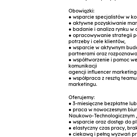
Obowiązki:
● wsparcie specjalistów w k
● aktywne pozyskiwanie mar
● badanie i analiza rynku w 
● opracowywanie strategii p
potrzeby i cele klientów,
● wsparcie w aktywnym budo
partnerami oraz rozpoznawa
● współtworzenie i pomoc we
komunikacji
agencji influencer marketing
● współpraca z resztą teamu, 
marketingu.
Oferujemy:
● 3-miesięczne bezpłatne lub
● praca w nowoczesnym biu
Naukowo-Technologicznym „A
● wsparcie oraz dostęp do p
● elastyczny czas pracy, bra
● ciekawą i pełną wyzwań pr