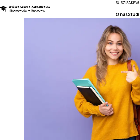
SUSZI
SAKE
We
O nas
Studi