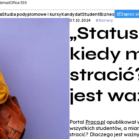
bmail
Office 365
a
Studia podyplomowe i kursy
Kandydat
Student
Biznes
Zapisz si
07.10.2024
#Kariery
„Status
kiedy 
straci
jest w
Portal
Praca.pl
opublikował w
wszystkich studentów, a mia
stracić? Dlaczego jest ważn