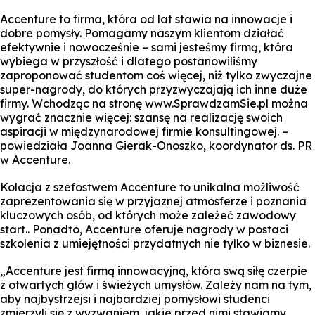
Accenture to firma, która od lat stawia na innowacje i
dobre pomysły. Pomagamy naszym klientom działać
efektywnie i nowocześnie – sami jesteśmy firmą, która
wybiega w przyszłość i dlatego postanowiliśmy
zaproponować studentom coś więcej, niż tylko zwyczajne
super-nagrody, do których przyzwyczajają ich inne duże
firmy. Wchodząc na stronę www.SprawdzamSie.pl można
wygrać znacznie więcej: szansę na realizację swoich
aspiracji w międzynarodowej firmie konsultingowej. –
powiedziała Joanna Gierak-Onoszko, koordynator ds. PR
w Accenture.
Kolacja z szefostwem Accenture to unikalna możliwość
zaprezentowania się w przyjaznej atmosferze i poznania
kluczowych osób, od których może zależeć zawodowy
start.. Ponadto, Accenture oferuje nagrody w postaci
szkolenia z umiejętności przydatnych nie tylko w biznesie.
„Accenture jest firmą innowacyjną, która swą siłę czerpie
z otwartych głów i świeżych umysłów. Zależy nam na tym,
aby najbystrzejsi i najbardziej pomysłowi studenci
zmierzyli się z wyzwaniem, jakie przed nimi stawiamy.