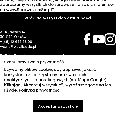
Zapraszamy wszystkich do sprawdzenia swoich talentów
na www.SprawdzamSie.pl”
Wróć do wszystkich aktualności
Al. Kijowska 14
30-079 Kraków
+(48) 12 635 68 00
wszib@wszib.edu.pl
Polityka Prywatności
O nas
RODO
Rekrutacja
Szanujemy Twoją prywatność
BIP
Studia
Używamy plików cookie, aby poprawić jakość
Identyfikacja wizualna
Kontakt
korzystania z naszej strony oraz w celach
analitycznych i marketingowych (np. Mapy Google).
Biznes
Student
Klikając „Akceptuj wszystkie”, wyrażasz zgodę na ich
Wynajem sal
Multis Multum
użycie.
Polityka prywatności
SUSZI
Targi pracy
Biblioteka
Samorząd
SAKE
© Copyright by Wyższa Szkoła Zarządzania i Bankowości w Krakowie (WSZIB)
Akceptuj wszystkie
Treści zawarte na stronie www.wszib.edu.pl oraz jej podstronach stanowią, o ile nie wskazano
Webmail
inaczej, utwory w rozumieniu właściwych przepisów, do których prawa majątkowe autorskie
przysługują WSZIB. Bez uprzedniej zgody WSZIB zabrania się w stosunku do tych treści oraz ich