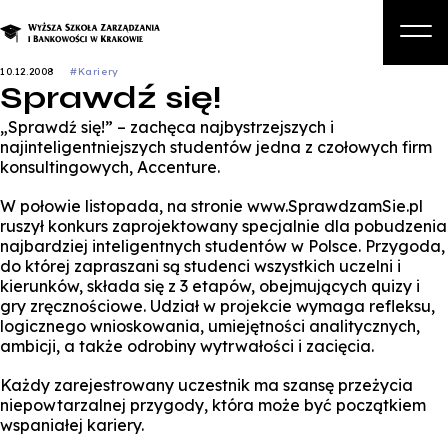
10.12.2008
#Kariery
Sprawdź się!
O nas
„Sprawdź się!” – zachęca najbystrzejszych i
Studia
najinteligentniejszych studentów jedna z czołowych firm
konsultingowych, Accenture.
Studia podyplomowe i kursy
W połowie listopada, na stronie www.SprawdzamSie.pl
Kandydat
ruszył konkurs zaprojektowany specjalnie dla pobudzenia
najbardziej inteligentnych studentów w Polsce. Przygoda,
Student
do której zapraszani są studenci wszystkich uczelni i
kierunków, składa się z 3 etapów, obejmujących quizy i
Biznes
gry zręcznościowe. Udział w projekcie wymaga refleksu,
logicznego wnioskowania, umiejętności analitycznych,
Zapisz się na studia
ambicji, a także odrobiny wytrwałości i zacięcia.
Każdy zarejestrowany uczestnik ma szansę przeżycia
niepowtarzalnej przygody, która może być początkiem
wspaniałej kariery.