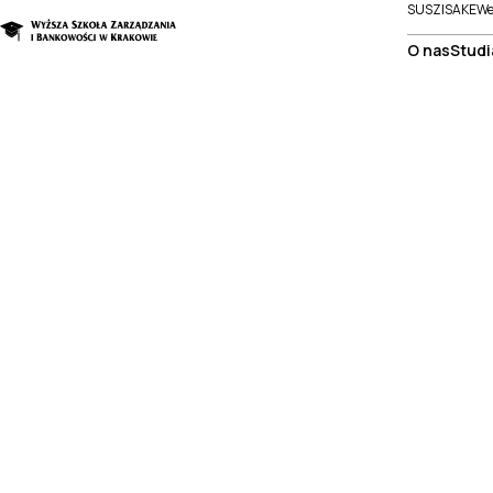
SUSZI
SAKE
We
O nas
Studi