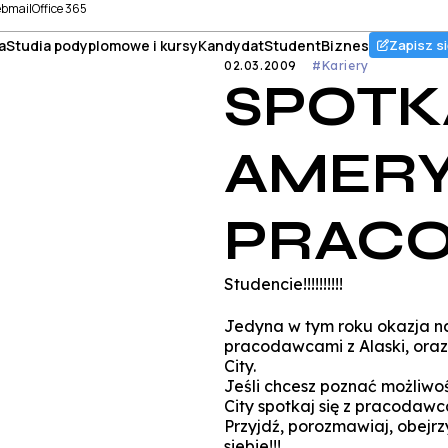
bmail
Office 365
a
Studia podyplomowe i kursy
Kandydat
Student
Biznes
Zapisz si
02.03.2009
#Kariery
SPOTK
AMERY
PRAC
Studencie!!!!!!!!!!
Jedyna w tym roku okazja na
pracodawcami z Alaski, ora
City.
Jeśli chcesz poznać możliwo
City spotkaj się z pracodaw
Przyjdź, porozmawiaj, obejrzy
siebie!!!