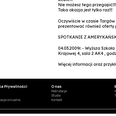
Nie możesz tego przegapić!!!
Taka okazja jest tylko raz!!!
Oczywiście w czasie Targów o
prezentować również oferty p
SPOTKANIE Z AMERYKAŃSK
04.03.2009r. - Wyższa Szkoła
Krajowej 4, sala 2 AK4 , godz
Więcej informacji oraz przy
yka Prywatności
O nas
Rekrutacja
W
Studia
T
ikacja wizualna
Kontakt