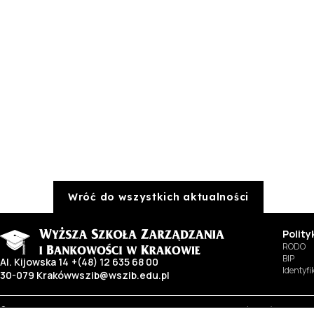
Wróć do wszystkich aktualności
Polit
RODO
BIP
Al. Kijowska 14
+(48) 12 635 68 00
Identyf
30-079 Kraków
wszib@wszib.edu.pl
© Copyright by Wyższa Szkoła Zarządzania i Bankowości w Krakowie (WSZIB)