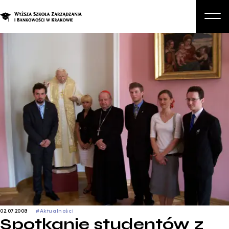
O nas
Studia
Studia podyplomowe i kursy
Kandydat
Student
Biznes
Zapisz się na studia
02.07.2008
#Aktualności
Spotkanie studentów z