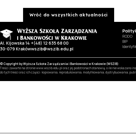
Wróć do wszystkich aktualności
Polit
RODO
BIP
Al. Kijowska 14
+(48) 12 635 68 00
Identyf
30-079 Kraków
wszib@wszib.edu.pl
© Copyright by Wyższa Szkoła Zarządzania i Bankowości w Krakowie (WSZIB)
Treści zawarte na stronie www.wszib.edu.pl oraz jej podstronach stanowią, o ile nie wskazano 
do tych treści oraz ich części: kopiowania, reprodukowania, modyfikowania, dystrybuowania, pub