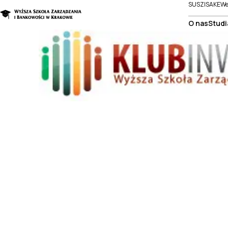
SUSZI
SAKE
We
O nas
Studi