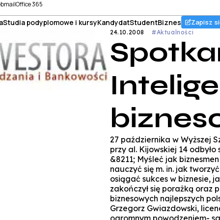
bmail
Office 365
a
Studia podyplomowe i kursy
Kandydat
Student
Biznes
Zapisz si
24.10.2008
#Aktualności
Spotka
Intelig
biznes
27 października w Wyższej 
przy al. Kijowskiej 14 odbyło
&8211; Myśleć jak biznesmen
nauczyć się m. in. jak tworz
osiągać sukces w biznesie, j
zakończył się porażką oraz 
biznesowych najlepszych pol
Grzegorz Gwiazdowski, licenc
ogromnym powodzeniem- sal