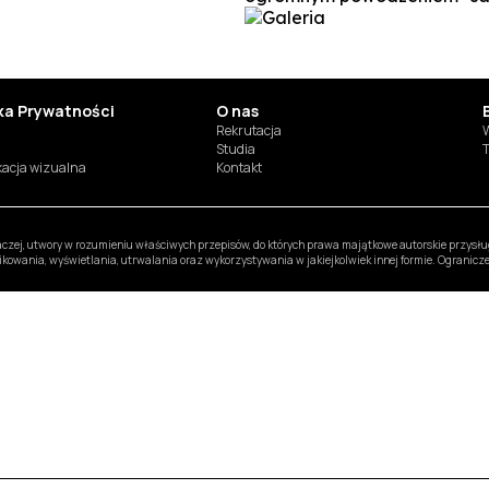
yka Prywatności
O nas
Rekrutacja
W
Studia
T
ikacja wizualna
Kontakt
inaczej, utwory w rozumieniu właściwych przepisów, do których prawa majątkowe autorskie przys
likowania, wyświetlania, utrwalania oraz wykorzystywania w jakiejkolwiek innej formie. Ogranic