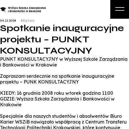
04.12.2008
#Kariery
Spotkanie inauguracyjne
O nas
projektu – PUNKT
Studia
KONSULTACYJNY
Studia podyplomowe i kursy
PUNKT KONSULTACYJNY w Wyższej Szkole Zarządzania
Kandydat
i Bankowości w Krakowie
Student
Zapraszam serdecznie na spotkanie inauguracyjne
projektu – PUNK KONSULTACYJNY
Biznes
KIEDY: 16 grudnia 2008 roku wtorek godzina 11:00
Zapisz się na studia
GDZIE: Wyższa Szkoła Zarządzania i Bankowości w
Krakowie
Specjalnie dla naszych studentów i absolwentów Biuro
Karier WSZiB nawiązało współpracę z Centrum Transferu
Technologii Politechniki Krakowskiej, które kontynuuje