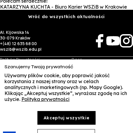
Polecam serdecznie!
KATARZYNA KUCHTA - Biuro Karier WSZiB w Krakowie
Wróć do wszystkich aktualności
Al. Kijowska 14
30-079 Kraków
+(48) 12 635 68 00
wszib@wszib.edu.pl
Polityka Prywatności
O nas
RODO
Rekrutacja
Szanujemy Twoją prywatność
BIP
Studia
Używamy plików cookie, aby poprawić jakość
Identyfikacja wizualna
Kontakt
korzystania z naszej strony oraz w celach
analitycznych i marketingowych (np. Mapy Google).
Biznes
Student
Klikając „Akceptuj wszystkie”, wyrażasz zgodę na ich
Wynajem sal
Multis Multum
użycie.
Polityka prywatności
SUSZI
Targi pracy
Biblioteka
Samorząd
SAKE
© Copyright by Wyższa Szkoła Zarządzania i Bankowości w Krakowie (WSZIB)
Akceptuj wszystkie
Treści zawarte na stronie www.wszib.edu.pl oraz jej podstronach stanowią, o ile nie wskazano
Webmail
inaczej, utwory w rozumieniu właściwych przepisów, do których prawa majątkowe autorskie
przysługują WSZIB. Bez uprzedniej zgody WSZIB zabrania się w stosunku do tych treści oraz ich
części: kopiowania, reprodukowania, modyfikowania, dystrybuowania, publikowania,