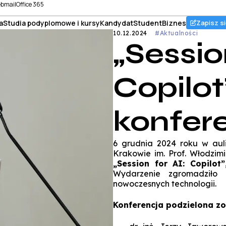
bmail
Office 365
a
Studia podyplomowe i kursy
Kandydat
Student
Biznes
Zapisz si
10.12.2024
#Aktualności
„Sessio
Copilot
konfere
6 grudnia 2024 roku w aul
Krakowie im. Prof. Włodzimi
„Session for AI: Copilot”
Wydarzenie zgromadziło
nowoczesnych technologii.
Konferencja podzielona zos