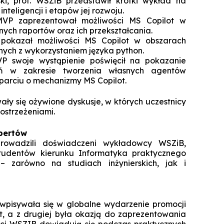
ki, prof. WSZiB przedstawił krótki wykład na
Specjalista ds. Cyberbezpieczeńst
Komunikacja i psychologia w bizn
inteligencji i etapów jej rozwoju.
Biuro Promocji i Przedsiębior
Technologie cyfrowe w rachunkowoś
Zarządzanie zmianą dla liderów
Koło Naukowe Debat WSZiB
P zaprezentował możliwości MS Copilot w
Konferencje WSZiB w Krakowie
Psychologia cyfrowa i komunika
Executive Cybersecurity, AI & Di
nych raportów oraz ich przekształcania.
Mikropoświadc
Governance in Ban
środowisku on
Controlling i audyt finansowy
Koło Naukowe Nowych Mediów
 pokazał możliwości MS Copilot w obszarach
nych z wykorzystaniem języka python.
Darmowe kur
Manager HR
Cisco Networking Academy
Rachunkowość przedsiębiors
WSZiB gra z WOŚP do końca świata i 
P swoje wystąpienie poświęcił na pokazanie
obsługa biur rachunko
Biznes i zarządzanie
ań w zakresie tworzenia własnych agentów
Studencka Sesja Naukowa
 oparciu o mechanizmy MS Copilot.
Prawo dla managerów IT i liderów b
Zarządzanie
Konkurs Marketplace
cyfr
Informatyka stosowana
ały się ożywione dyskusje, w których uczestnicy
Technologie informatyczne i wizuali
postrzeżeniami.
Coaching
danych w bizn
Technologie informatyczne w Big Da
Zapytaj WSZiB
pertów
Zarządzanie zasobami ludzkimi
Executive Leadership & Strategic P
Software engineering i prod
prowadzili doświadczeni wykładowcy WSZiB,
Management in Ban
oprogramow
tudentów kierunku Informatyka praktycznego
Zarządzanie przedsiębiorstwem
 – zarówno na studiach inżynierskich, jak i
Doradztwo podatkowe
Logistyka w przedsiębiorstwie
Studia z partnerem LUQAM
 wpisywała się w globalne wydarzenie promocji
Marketing cyfrowy
t, a z drugiej była okazją do zaprezentowania
Automotive Quality Expert
nci WSZIB dowiadują się podczas praktycznych