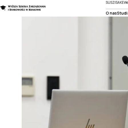
SUSZI
SAKE
We
O nas
Studi