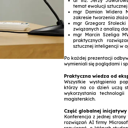
dr inż. Jerzy Jaworows
temat ewolucji sztucznej 
mgr Damian Widera MV
zakresie tworzenia złożo
mgr Grzegorz Stolecki
związanych z analizą da
mgr Marcin Szeliga MV
praktycznych rozwiąz
sztucznej inteligencji w
Po każdej prezentacji odbyw
wymieniali się poglądami i s
Praktyczna wiedza od eks
Wszystkie wystąpienia po
którzy na co dzień uczą s
wykorzystania technologii
magisterskich.
Część globalnej inicjatywy
Konferencja z jednej strony
rozwiązań AI firmy Microsof
rozwiązań, o których stude