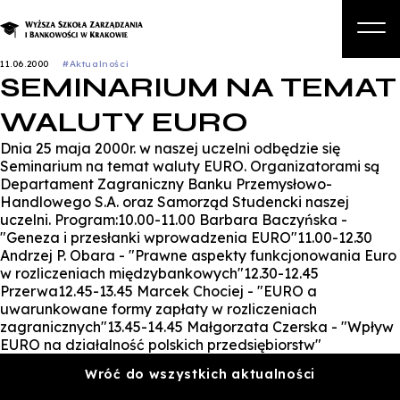
11.06.2000
#Aktualności
SEMINARIUM NA TEMAT
O nas
WALUTY EURO
Studia
Dnia 25 maja 2000r. w naszej uczelni odbędzie się
Studia podyplomowe i kursy
Seminarium na temat waluty EURO. Organizatorami są
Departament Zagraniczny Banku Przemysłowo-
Kandydat
Handlowego S.A. oraz Samorząd Studencki naszej
uczelni. Program:10.00-11.00 Barbara Baczyńska -
Student
"Geneza i przesłanki wprowadzenia EURO"11.00-12.30
Andrzej P. Obara - "Prawne aspekty funkcjonowania Euro
Biznes
w rozliczeniach międzybankowych"12.30-12.45
Przerwa12.45-13.45 Marcek Chociej - "EURO a
Zapisz się na studia
uwarunkowane formy zapłaty w rozliczeniach
zagranicznych"13.45-14.45 Małgorzata Czerska - "Wpływ
EURO na działalność polskich przedsiębiorstw"
Wróć do wszystkich aktualności