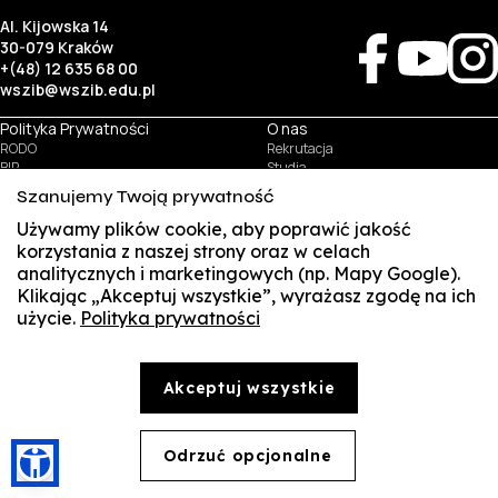
Al. Kijowska 14
30-079 Kraków
+(48) 12 635 68 00
wszib@wszib.edu.pl
Polityka Prywatności
O nas
RODO
Rekrutacja
BIP
Studia
Identyfikacja wizualna
Kontakt
Szanujemy Twoją prywatność
Używamy plików cookie, aby poprawić jakość
Biznes
Student
korzystania z naszej strony oraz w celach
Wynajem sal
Multis Multum
analitycznych i marketingowych (np. Mapy Google).
Targi pracy
Biblioteka
Klikając „Akceptuj wszystkie”, wyrażasz zgodę na ich
Samorząd
użycie.
Polityka prywatności
SUSZI
© Copyright by Wyższa Szkoła Zarządzania i Bankowości w Krakowie (WSZIB)
Treści zawarte na stronie www.wszib.edu.pl oraz jej podstronach stanowią, o ile nie wskazano
SAKE
inaczej, utwory w rozumieniu właściwych przepisów, do których prawa majątkowe autorskie
przysługują WSZIB. Bez uprzedniej zgody WSZIB zabrania się w stosunku do tych treści oraz ich
Akceptuj wszystkie
części: kopiowania, reprodukowania, modyfikowania, dystrybuowania, publikowania,
Webmail
wyświetlania, utrwalania oraz wykorzystywania w jakiejkolwiek innej formie. Ograniczenia
powyższe nie dotyczą dozwolonego użytku osobistego.
Office 365
Odrzuć opcjonalne
🍪