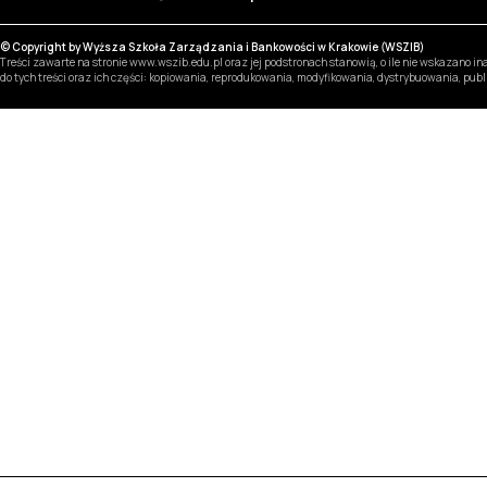
© Copyright by Wyższa Szkoła Zarządzania i Bankowości w Krakowie (WSZIB)
Treści zawarte na stronie www.wszib.edu.pl oraz jej podstronach stanowią, o ile nie wskazano 
do tych treści oraz ich części: kopiowania, reprodukowania, modyfikowania, dystrybuowania, pub