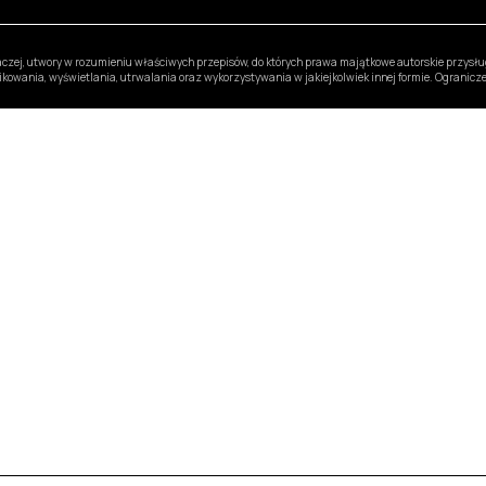
inaczej, utwory w rozumieniu właściwych przepisów, do których prawa majątkowe autorskie przys
likowania, wyświetlania, utrwalania oraz wykorzystywania w jakiejkolwiek innej formie. Ogranic