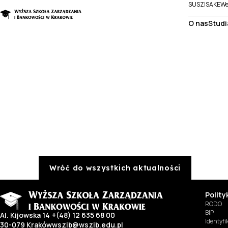
SUSZI
SAKE
We
O nas
Studi
Wróć do wszystkich aktualności
Polit
RODO
BIP
Al. Kijowska 14
+(48) 12 635 68 00
Identyf
30-079 Kraków
wszib@wszib.edu.pl