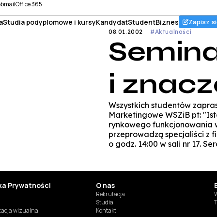
bmail
Office 365
a
Studia podyplomowe i kursy
Kandydat
Student
Biznes
Zapisz si
08.01.2002
#Aktualności
Semina
i znacz
Wszystkich studentów zapra
Marketingowe WSZiB pt: "Ist
rynkowego funkcjonowania w
przeprowadzą specjaliści z f
o godz. 14:00 w sali nr 17. S
yka Prywatności
O nas
Rekrutacja
W
Studia
T
ikacja wizualna
Kontakt