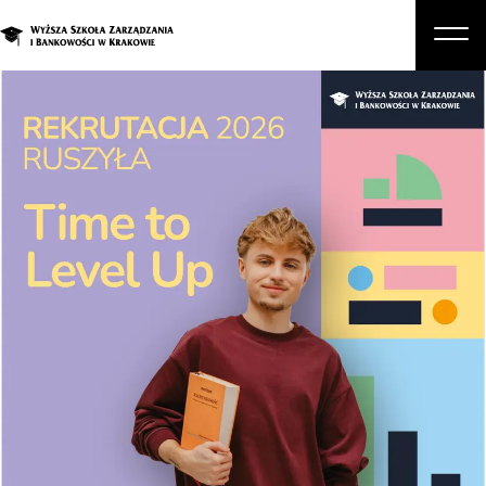
O nas
Studia
Studia podyplomowe i kursy
Kandydat
Student
Biznes
Zapisz się na studia