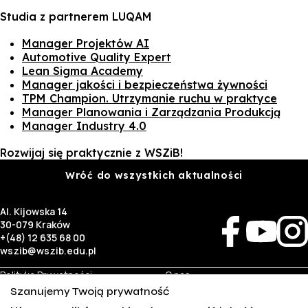
Studia z partnerem LUQAM
Manager Projektów AI
Automotive Quality Expert
Lean Sigma Academy
Manager jakości i bezpieczeństwa żywności
TPM Champion. Utrzymanie ruchu w praktyce
Manager Planowania i Zarządzania Produkcją
Manager Industry 4.0
Rozwijaj się praktycznie z WSZiB!
Wróć do wszystkich aktualności
Al. Kijowska 14
30-079 Kraków
+(48) 12 635 68 00
wszib@wszib.edu.pl
Polityka Prywatności
O nas
RODO
Rekrutacja
Szanujemy Twoją prywatność
BIP
Studia