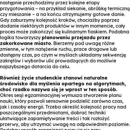
następnie przechodzimy przez kolejne etapy
przygotowania – na przykład siekanie, obróbkę termiczną
czy mieszanie – a na końcu otrzymujemy gotowe danie.
Gdy zaburzymy kolejność kroków, chociażby poprzez
dodanie niektórych produktów w innym momencie, cały
proces może zakończyć się kulinarnym fiaskiem. Podobna
logika towarzyszy
planowaniu przejazdu przez
zakorkowane miasto
. Bierzemy pod uwagę różne
zmienne, w tym natężenie ruchu, prace drogowe lub
dostępny czas, po czym w myślach układamy sekwencję
zakrętów i wyborów ulic prowadzących do możliwie
najszybszego dotarcia do celu.
Również życie studenckie stanowi naturalne
środowisko dla myślenia opartego na algorytmach,
choć rzadko nazywa się je wprost w ten sposób.
Okres sesji egzaminacyjnej wymusza stworzenie planu
nauki, który pozwoli sensownie podzielić zarówno czas,
jak i zasoby energii. Trzeba określić kolejność pracy nad
poszczególnymi przedmiotami, dobrać techniki
ułatwiające zapamiętywanie treści i tak rozłożyć
przerwy, aby utrzymać uwagę na odpowiednim poziomie.