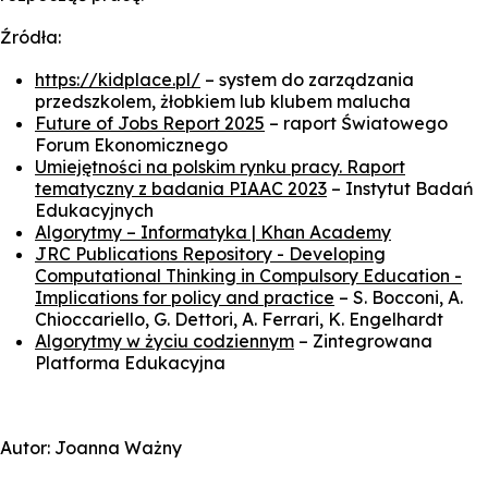
Źródła:
https://kidplace.pl/
– system do zarządzania
przedszkolem, żłobkiem lub klubem malucha
Future of Jobs Report 2025
– raport Światowego
Forum Ekonomicznego
Umiejętności na polskim rynku pracy. Raport
tematyczny z badania PIAAC 2023
– Instytut Badań
Edukacyjnych
Algorytmy – Informatyka | Khan Academy
JRC Publications Repository - Developing
Computational Thinking in Compulsory Education -
Implications for policy and practice
– S. Bocconi, A.
Chioccariello, G. Dettori, A. Ferrari, K. Engelhardt
Algorytmy w życiu codziennym
– Zintegrowana
Platforma Edukacyjna
Autor: Joanna Ważny