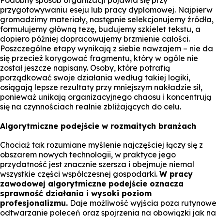
Podobny sposób organizacji pojawia się przy
przygotowywaniu eseju lub pracy dyplomowej. Najpierw
gromadzimy materiały, następnie selekcjonujemy źródła,
formułujemy główną tezę, budujemy szkielet tekstu, a
dopiero później dopracowujemy brzmienie całości.
Poszczególne etapy wynikają z siebie nawzajem – nie da
się przecież korygować fragmentu, który w ogóle nie
został jeszcze napisany. Osoby, które potrafią
porządkować swoje działania według takiej logiki,
osiągają lepsze rezultaty przy mniejszym nakładzie sił,
ponieważ unikają organizacyjnego chaosu i koncentrują
się na czynnościach realnie zbliżających do celu.
Algorytmiczne podejście w rozmaitych branżach
Chociaż tak rozumiane myślenie najczęściej łączy się z
obszarem nowych technologii, w praktyce jego
przydatność jest znacznie szersza i obejmuje niemal
wszystkie części współczesnej gospodarki.
W pracy
zawodowej algorytmiczne podejście oznacza
sprawność działania i wysoki poziom
profesjonalizmu.
Daje możliwość wyjścia poza rutynowe
odtwarzanie poleceń oraz spojrzenia na obowiązki jak na