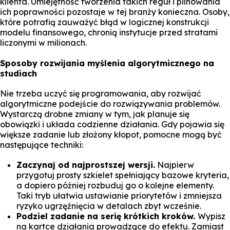
klienta. Umiejętność tworzenia takich reguł i pilnowania
ich poprawności pozostaje w tej branży konieczna. Osoby,
które potrafią zauważyć błąd w logicznej konstrukcji
modelu finansowego, chronią instytucje przed stratami
liczonymi w milionach.
Sposoby rozwijania myślenia algorytmicznego na
studiach
Nie trzeba uczyć się programowania, aby rozwijać
algorytmiczne podejście do rozwiązywania problemów.
Wystarczą drobne zmiany w tym, jak planuje się
obowiązki i układa codzienne działania. Gdy pojawia się
większe zadanie lub złożony kłopot, pomocne mogą być
następujące techniki:
Zaczynaj od najprostszej wersji.
Najpierw
przygotuj prosty szkielet spełniający bazowe kryteria,
a dopiero później rozbuduj go o kolejne elementy.
Taki tryb ułatwia ustawianie priorytetów i zmniejsza
ryzyko ugrzęźnięcia w detalach zbyt wcześnie.
Podziel zadanie na serię krótkich kroków.
Wypisz
na kartce działania prowadzące do efektu. Zamiast