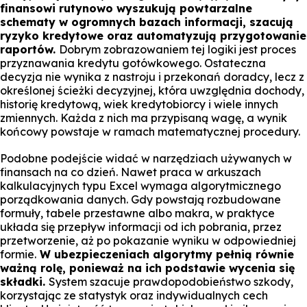
finansowi rutynowo wyszukują powtarzalne
schematy w ogromnych bazach informacji, szacują
ryzyko kredytowe oraz automatyzują przygotowanie
raportów.
Dobrym zobrazowaniem tej logiki jest proces
przyznawania kredytu gotówkowego. Ostateczna
decyzja nie wynika z nastroju i przekonań doradcy, lecz z
określonej ścieżki decyzyjnej, która uwzględnia dochody,
historię kredytową, wiek kredytobiorcy i wiele innych
zmiennych. Każda z nich ma przypisaną wagę, a wynik
końcowy powstaje w ramach matematycznej procedury.
Podobne podejście widać w narzędziach używanych w
finansach na co dzień. Nawet praca w arkuszach
kalkulacyjnych typu Excel wymaga algorytmicznego
porządkowania danych. Gdy powstają rozbudowane
formuły, tabele przestawne albo makra, w praktyce
układa się przepływ informacji od ich pobrania, przez
przetworzenie, aż po pokazanie wyniku w odpowiedniej
formie.
W ubezpieczeniach algorytmy pełnią równie
ważną rolę, ponieważ na ich podstawie wycenia się
składki.
System szacuje prawdopodobieństwo szkody,
korzystając ze statystyk oraz indywidualnych cech