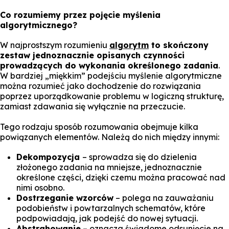
Co rozumiemy przez pojęcie myślenia
algorytmicznego?
W najprostszym rozumieniu
algorytm
to skończony
zestaw jednoznacznie opisanych czynności
prowadzących do wykonania określonego zadania
.
W bardziej „miękkim” podejściu myślenie algorytmiczne
można rozumieć jako dochodzenie do rozwiązania
poprzez uporządkowanie problemu w logiczną strukturę,
zamiast zdawania się wyłącznie na przeczucie.
Tego rodzaju sposób rozumowania obejmuje kilka
powiązanych elementów. Należą do nich między innymi:
Dekompozycja
– sprowadza się do dzielenia
złożonego zadania na mniejsze, jednoznacznie
określone części, dzięki czemu można pracować nad
nimi osobno.
Dostrzeganie wzorców
– polega na zauważaniu
podobieństw i powtarzalnych schematów, które
podpowiadają, jak podejść do nowej sytuacji.
Abstrahowanie
– oznacza świadome odsunięcie na