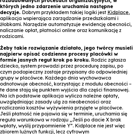
rozbudowanych procesach organizacyjnych, w
których jedno zdarzenie uruchamia następne
decyzje.
Dobrym przykładem takiej logiki jest
Kidplace
,
aplikacja wspierająca zarządzanie przedszkolami i
żłobkami. Narzędzie automatyzuje ewidencję obecności,
naliczanie opłat, płatności online oraz komunikację z
rodzicami.
Żeby takie rozwiązanie działało, jego twórcy musieli
najpierw opisać codzienne procesy placówki w
formie jasnych reguł krok po kroku.
Rodzic zgłasza
dziecko, system prowadzi przez procedurę zapisu, po
czym podopieczny zostaje przypisany do odpowiedniej
grupy w placówce. Każdego dnia wychowawca
odnotowuje obecność, korzystając z modułu obecności –
te dane stają się punktem wyjścia dla części finansowej.
Na ich podstawie aplikacja wylicza należne opłaty,
uwzględniając zasady ulg za nieobecności oraz
rozliczania kosztów wyżywienia przyjęte w placówce.
Jeśli płatność nie pojawia się w terminie, uruchamia się
reguła warunkowa w rodzaju „Jeśli po dacie X brak
wpłaty, wyślij przypomnienie Y”. Kidplace nie jest więc
zbiorem luźnych funkcji, lecz cyfrowym