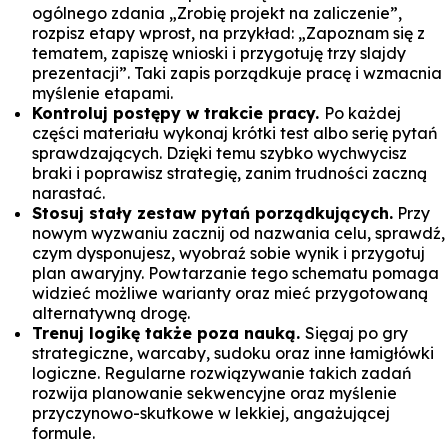
ogólnego zdania „Zrobię projekt na zaliczenie”,
rozpisz etapy wprost, na przykład: „Zapoznam się z
tematem, zapiszę wnioski i przygotuję trzy slajdy
prezentacji”. Taki zapis porządkuje pracę i wzmacnia
myślenie etapami.
Kontroluj postępy w trakcie pracy.
Po każdej
części materiału wykonaj krótki test albo serię pytań
sprawdzających. Dzięki temu szybko wychwycisz
braki i poprawisz strategię, zanim trudności zaczną
narastać.
Stosuj stały zestaw pytań porządkujących.
Przy
nowym wyzwaniu zacznij od nazwania celu, sprawdź,
czym dysponujesz, wyobraź sobie wynik i przygotuj
plan awaryjny. Powtarzanie tego schematu pomaga
widzieć możliwe warianty oraz mieć przygotowaną
alternatywną drogę.
Trenuj logikę także poza nauką.
Sięgaj po gry
strategiczne, warcaby, sudoku oraz inne łamigłówki
logiczne. Regularne rozwiązywanie takich zadań
rozwija planowanie sekwencyjne oraz myślenie
przyczynowo-skutkowe w lekkiej, angażującej
formule.