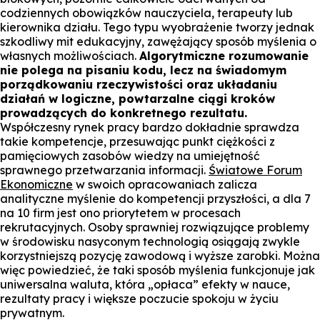
codziennych obowiązków nauczyciela, terapeuty lub
kierownika działu. Tego typu wyobrażenie tworzy jednak
szkodliwy mit edukacyjny, zawężający sposób myślenia o
własnych możliwościach.
Algorytmiczne rozumowanie
nie polega na pisaniu kodu, lecz na świadomym
porządkowaniu rzeczywistości oraz układaniu
działań w logiczne, powtarzalne ciągi kroków
prowadzących do konkretnego rezultatu.
Współczesny rynek pracy bardzo dokładnie sprawdza
takie kompetencje, przesuwając punkt ciężkości z
pamięciowych zasobów wiedzy na umiejętność
sprawnego przetwarzania informacji.
Światowe Forum
Ekonomiczne
w swoich opracowaniach zalicza
analityczne myślenie do kompetencji przyszłości, a dla 7
na 10 firm jest ono priorytetem w procesach
rekrutacyjnych. Osoby sprawniej rozwiązujące problemy
w środowisku nasyconym technologią osiągają zwykle
korzystniejszą pozycję zawodową i wyższe zarobki. Można
więc powiedzieć, że taki sposób myślenia funkcjonuje jak
uniwersalna waluta, która „opłaca” efekty w nauce,
rezultaty pracy i większe poczucie spokoju w życiu
prywatnym.