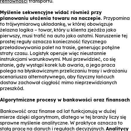
rentowności
transportu.
Myślenie sekwencyjne widać również przy
planowaniu ułożenia towaru na naczepie.
Przypomina
to trójwymiarową układankę, w której obowiązuje
żelazna logika – towar, który u klienta zjeżdża jako
pierwszy, musi trafić na auto jako ostatni. Naruszenie tej
prostej reguły oznacza konieczność fizycznego
przeładowywania palet na trasie, generując potężne
straty czasu. Logistyk operuje więc nieustannie
instrukcjami warunkowymi. Musi przewidzieć, co się
stanie, gdy wystąpi korek lub awaria, a jego praca
polega na błyskawicznym przeliczaniu trasy i wdrażaniu
scenariusza alternatywnego, aby fizyczny łańcuch
dostaw zachował ciągłość mimo nieprzewidzianych
przeszkód.
Algorytmiczne procesy w bankowości oraz finansach
Bankowość oraz finanse od lat funkcjonują w dużej
mierze dzięki algorytmom, dlatego w tej branży liczy się
sprawne myślenie analityczne. W praktyce oznacza to
stałą pracę na danych i regułach decyzyjnych.
Analitycy