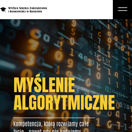
O nas
Studia
Studia podyplomowe i kursy
Kandydat
Student
Biznes
Zapisz się na studia