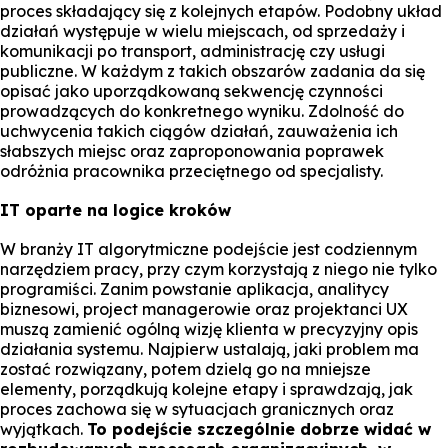
proces składający się z kolejnych etapów. Podobny układ
działań występuje w wielu miejscach, od sprzedaży i
komunikacji po transport, administrację czy usługi
publiczne. W każdym z takich obszarów zadania da się
opisać jako uporządkowaną sekwencję czynności
prowadzących do konkretnego wyniku. Zdolność do
uchwycenia takich ciągów działań, zauważenia ich
słabszych miejsc oraz zaproponowania poprawek
odróżnia pracownika przeciętnego od specjalisty.
IT oparte na logice kroków
W branży IT algorytmiczne podejście jest codziennym
narzędziem pracy, przy czym korzystają z niego nie tylko
programiści. Zanim powstanie aplikacja, analitycy
biznesowi, project managerowie oraz projektanci UX
muszą zamienić ogólną wizję klienta w precyzyjny opis
działania systemu. Najpierw ustalają, jaki problem ma
zostać rozwiązany, potem dzielą go na mniejsze
elementy, porządkują kolejne etapy i sprawdzają, jak
proces zachowa się w sytuacjach granicznych oraz
wyjątkach.
To podejście szczególnie dobrze widać w