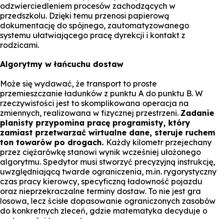
odzwierciedleniem procesów zachodzących w
przedszkolu. Dzięki temu przenosi papierową
dokumentację do spójnego, zautomatyzowanego
systemu ułatwiającego pracę dyrekcji i kontakt z
rodzicami.
Algorytmy w łańcuchu dostaw
Może się wydawać, że transport to proste
przemieszczanie ładunków z punktu A do punktu B. W
rzeczywistości jest to skomplikowana operacja na
zmiennych, realizowana w fizycznej przestrzeni.
Zadanie
planisty przypomina pracę programisty, który
zamiast przetwarzać wirtualne dane, steruje ruchem
ton towarów po drogach.
Każdy kilometr przejechany
przez ciężarówkę stanowi wynik wcześniej ułożonego
algorytmu. Spedytor musi stworzyć precyzyjną instrukcję,
uwzględniającą twarde ograniczenia, m.in. rygorystyczny
czas pracy kierowcy, specyficzną ładowność pojazdu
oraz nieprzekraczalne terminy dostaw. To nie jest gra
losowa, lecz ścisłe dopasowanie ograniczonych zasobów
do konkretnych zleceń, gdzie matematyka decyduje o