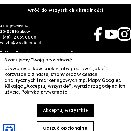
Wróć do wszystkich aktualności
Al. Kijowska 14
30-079 Kraków
+(48) 12 635 68 00
wszib@wszib.edu.pl
Polityka Prywatności
O nas
RODO
Rekrutacja
Szanujemy Twoją prywatność
BIP
Studia
Identyfikacja wizualna
Kontakt
Używamy plików cookie, aby poprawić jakość
korzystania z naszej strony oraz w celach
analitycznych i marketingowych (np. Mapy Google).
Biznes
Student
Klikając „Akceptuj wszystkie”, wyrażasz zgodę na ich
Wynajem sal
Multis Multum
użycie.
Polityka prywatności
SUSZI
Targi pracy
Biblioteka
Samorząd
SAKE
© Copyright by Wyższa Szkoła Zarządzania i Bankowości w Krakowie (WSZIB)
Akceptuj wszystkie
Treści zawarte na stronie www.wszib.edu.pl oraz jej podstronach stanowią, o ile nie wskazano
Webmail
inaczej, utwory w rozumieniu właściwych przepisów, do których prawa majątkowe autorskie
przysługują WSZIB. Bez uprzedniej zgody WSZIB zabrania się w stosunku do tych treści oraz ich
części: kopiowania, reprodukowania, modyfikowania, dystrybuowania, publikowania,
Office 365
wyświetlania, utrwalania oraz wykorzystywania w jakiejkolwiek innej formie. Ograniczenia
Odrzuć opcjonalne
🍪