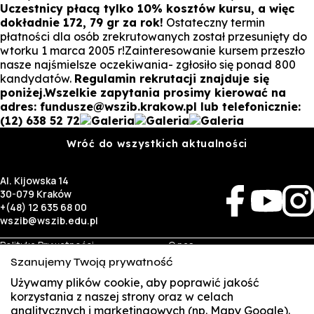
Uczestnicy płacą tylko 10% kosztów kursu, a więc
dokładnie 172, 79 gr za rok!
Ostateczny termin
płatności dla osób zrekrutowanych został przesunięty do
wtorku 1 marca 2005 r!Zainteresowanie kursem przeszło
nasze najśmielsze oczekiwania- zgłosiło się ponad 800
kandydatów.
Regulamin rekrutacji znajduje się
poniżej.Wszelkie zapytania prosimy kierować na
adres: fundusze@wszib.krakow.pl lub telefonicznie:
(12) 638 52 72
Wróć do wszystkich aktualności
Al. Kijowska 14
30-079 Kraków
+(48) 12 635 68 00
wszib@wszib.edu.pl
Polityka Prywatności
O nas
RODO
Rekrutacja
Szanujemy Twoją prywatność
BIP
Studia
Używamy plików cookie, aby poprawić jakość
Identyfikacja wizualna
Kontakt
korzystania z naszej strony oraz w celach
analitycznych i marketingowych (np. Mapy Google).