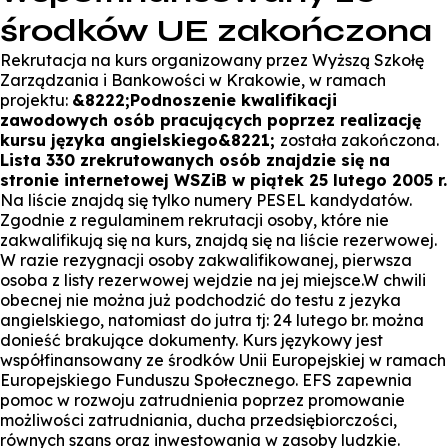
środków UE zakończona
Rekrutacja na kurs organizowany przez Wyższą Szkołę
Zarządzania i Bankowości w Krakowie, w ramach
projektu:
&8222;Podnoszenie kwalifikacji
zawodowych osób pracujących poprzez realizację
kursu języka angielskiego&8221;
została zakończona.
Lista 330 zrekrutowanych osób znajdzie się na
stronie internetowej WSZiB w piątek 25 lutego 2005 r.
Na liście znajdą się tylko numery PESEL kandydatów.
Zgodnie z regulaminem rekrutacji osoby, które nie
zakwalifikują się na kurs, znajdą się na liście rezerwowej.
W razie rezygnacji osoby zakwalifikowanej, pierwsza
osoba z listy rezerwowej wejdzie na jej miejsce.W chwili
obecnej nie można już podchodzić do testu z jezyka
angielskiego, natomiast do jutra tj: 24 lutego br. można
donieść brakujące dokumenty. Kurs językowy jest
współfinansowany ze środków Unii Europejskiej w ramach
Europejskiego Funduszu Społecznego. EFS zapewnia
pomoc w rozwoju zatrudnienia poprzez promowanie
możliwości zatrudniania, ducha przedsiębiorczości,
równych szans oraz inwestowania w zasoby ludzkie.