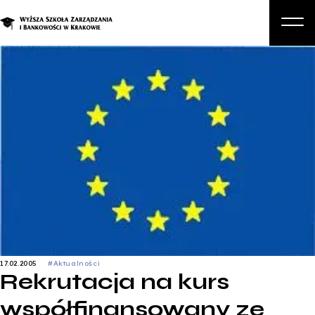
O nas
Studia
Studia podyplomowe i kursy
Kandydat
Student
Biznes
Zapisz się na studia
17.02.2005
#Aktualności
Rekrutacja na kurs
współfinansowany ze