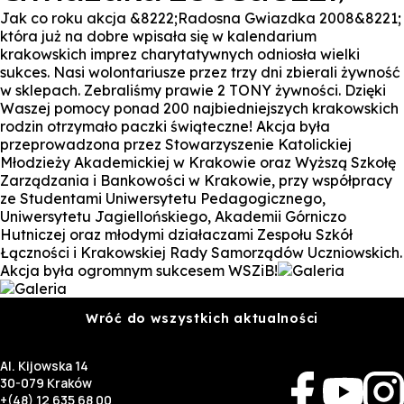
Jak co roku akcja &8222;Radosna Gwiazdka 2008&8221;
która już na dobre wpisała się w kalendarium
krakowskich imprez charytatywnych odniosła wielki
sukces. Nasi wolontariusze przez trzy dni zbierali żywność
w sklepach. Zebraliśmy prawie 2 TONY żywności. Dzięki
Waszej pomocy ponad 200 najbiedniejszych krakowskich
rodzin otrzymało paczki świąteczne! Akcja była
przeprowadzona przez Stowarzyszenie Katolickiej
Młodzieży Akademickiej w Krakowie oraz Wyższą Szkołę
Zarządzania i Bankowości w Krakowie, przy współpracy
ze Studentami Uniwersytetu Pedagogicznego,
Uniwersytetu Jagiellońskiego, Akademii Górniczo
Hutniczej oraz młodymi działaczami Zespołu Szkół
Łączności i Krakowskiej Rady Samorządów Uczniowskich.
Akcja była ogromnym sukcesem WSZiB!
Wróć do wszystkich aktualności
Al. Kijowska 14
30-079 Kraków
+(48) 12 635 68 00