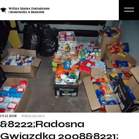
O nas
Studia
Studia podyplomowe i kursy
Kandydat
Student
Biznes
Zapisz się na studia
19.12.2008
#Aktualności
&8222;Radosna
Gwiazdka 2008&8221;