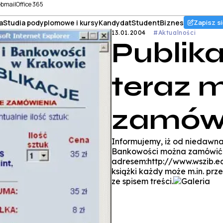
bmail
Office 365
a
Studia podyplomowe i kursy
Kandydat
Student
Biznes
Zapisz si
13.01.2004
#Aktualności
Publik
teraz 
zamówić
Informujemy, iż od niedawna
Bankowości można zamówić na
adresem:http://www.wszib.e
książki każdy może m.in. prz
ze spisem treści.