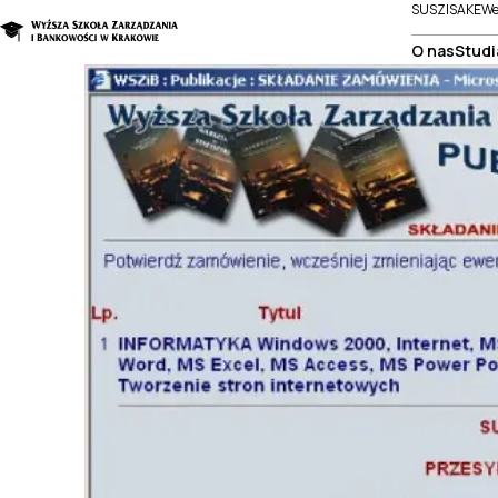
SUSZI
SAKE
We
O nas
Studi