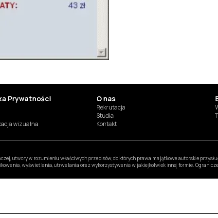
yka Prywatności
O nas
Rekrutacja
W
Studia
T
ikacja wizualna
Kontakt
inaczej, utwory w rozumieniu właściwych przepisów, do których prawa majątkowe autorskie przys
likowania, wyświetlania, utrwalania oraz wykorzystywania w jakiejkolwiek innej formie. Ogranic