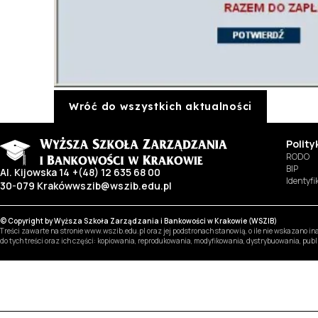
Wróć do wszystkich aktualności
Polit
RODO
BIP
Al. Kijowska 14
+(48) 12 635 68 00
Identyf
30-079 Kraków
wszib@wszib.edu.pl
© Copyright by Wyższa Szkoła Zarządzania i Bankowości w Krakowie (WSZIB)
Treści zawarte na stronie www.wszib.edu.pl oraz jej podstronach stanowią, o ile nie wskazano 
do tych treści oraz ich części: kopiowania, reprodukowania, modyfikowania, dystrybuowania, pub