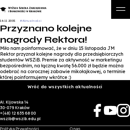
16.11.2005
#Aktualności
Przyznano kolejne
O nas
nagrody Rektora!
Studia
Miło nam poinformować, że w dniu 15 listopada JM
Studia podyplomowe i kursy
Rektor przyznał kolejne nagrody dla przedsiębiorczych
studentów WSZiB. Premie za aktywność w marketingu
Kandydat
bezpośrednim, na łączną kwotę 56.000 zł będzie można
odebrać na corocznej zabawie mikołajkowej, o terminie
Student
której poinformujemy wkrótce :)
Wróć do wszystkich aktualności
Biznes
Zapisz się na studia
Al. Kijowska 14
30-079 Kraków
+(48) 12 635 68 00
wszib@wszib.edu.pl
Polityka Prywatności
O nas