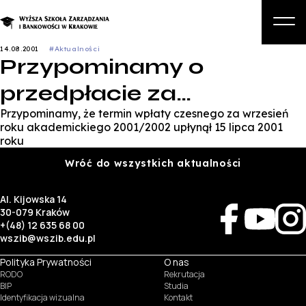
14.08.2001
#Aktualności
Przypominamy o
O nas
przedpłacie za…
Studia
Przypominamy, że termin wpłaty czesnego za wrzesień
Studia podyplomowe i kursy
roku akademickiego 2001/2002 upłynął 15 lipca 2001
roku
Kandydat
Wróć do wszystkich aktualności
Student
Al. Kijowska 14
Biznes
30-079 Kraków
+(48) 12 635 68 00
Zapisz się na studia
wszib@wszib.edu.pl
Polityka Prywatności
O nas
RODO
Rekrutacja
BIP
Studia
Identyfikacja wizualna
Kontakt