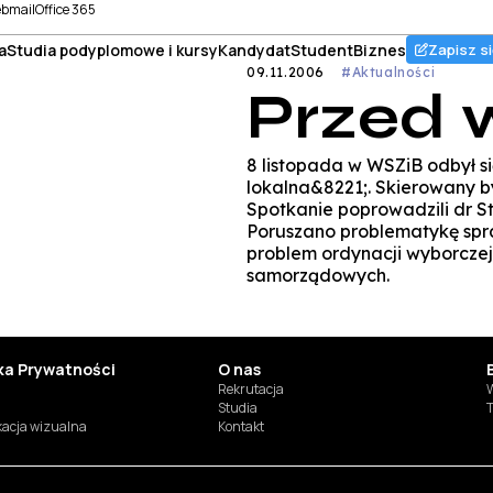
bmail
Office 365
a
Studia podyplomowe i kursy
Kandydat
Student
Biznes
Zapisz si
09.11.2006
#Aktualności
Przed 
8 listopada w WSZiB odbył s
lokalna&8221;. Skierowany b
Spotkanie poprowadzili dr S
Poruszano problematykę spr
problem ordynacji wyborczej
samorządowych.
yka Prywatności
O nas
Rekrutacja
W
Studia
T
ikacja wizualna
Kontakt