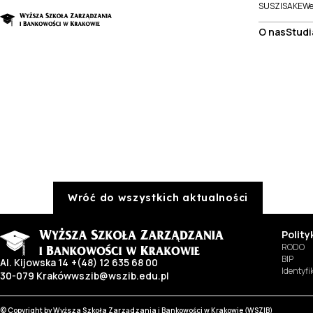
SUSZI
SAKE
We
O nas
Studi
Wróć do wszystkich aktualności
Polit
RODO
BIP
Al. Kijowska 14
+(48) 12 635 68 00
Identyf
30-079 Kraków
wszib@wszib.edu.pl
© Copyright by Wyższa Szkoła Zarządzania i Bankowości w Krakowie (WSZIB)