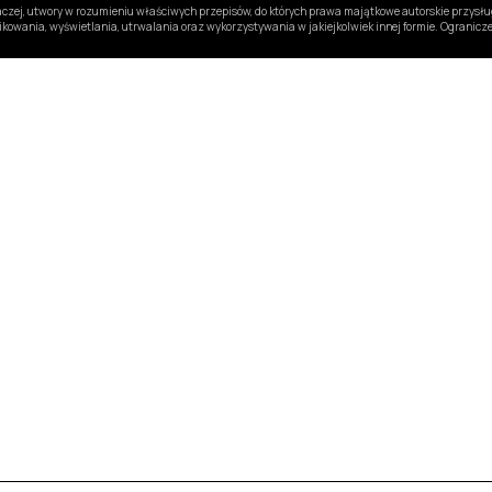
inaczej, utwory w rozumieniu właściwych przepisów, do których prawa majątkowe autorskie przys
likowania, wyświetlania, utrwalania oraz wykorzystywania w jakiejkolwiek innej formie. Ogranic