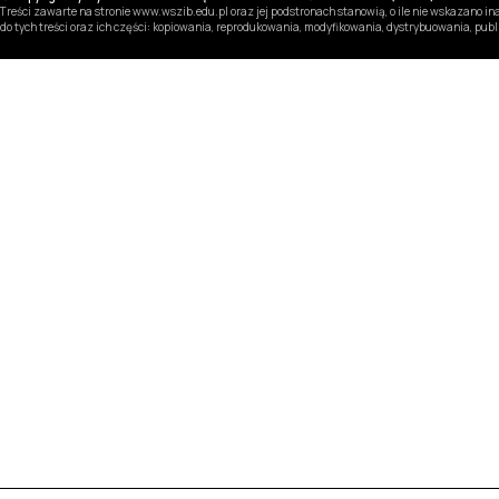
Treści zawarte na stronie www.wszib.edu.pl oraz jej podstronach stanowią, o ile nie wskazano 
do tych treści oraz ich części: kopiowania, reprodukowania, modyfikowania, dystrybuowania, pub