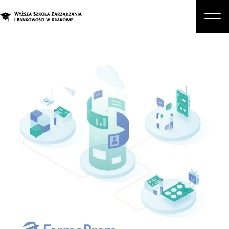
O nas
Studia
Studia podyplomowe i kursy
Kandydat
Student
Biznes
Zapisz się na studia