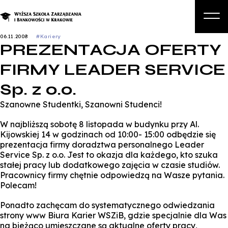
06.11.2008
#Kariery
PREZENTACJA OFERTY
O nas
FIRMY LEADER SERVICE
Studia
Sp. z o.o.
Studia podyplomowe i kursy
Szanowne Studentki, Szanowni Studenci!
Kandydat
W najbliższą sobotę 8 listopada w budynku przy Al.
Student
Kijowskiej 14 w godzinach od 10:00- 15:00 odbędzie się
prezentacja firmy doradztwa personalnego Leader
Biznes
Service Sp. z o.o. Jest to okazja dla każdego, kto szuka
stałej pracy lub dodatkowego zajęcia w czasie studiów.
Zapisz się na studia
Pracownicy firmy chętnie odpowiedzą na Wasze pytania.
Polecam!
Ponadto zachęcam do systematycznego odwiedzania
strony www Biura Karier WSZiB, gdzie specjalnie dla Was
na bieżąco umieszczane są aktualne oferty pracy,