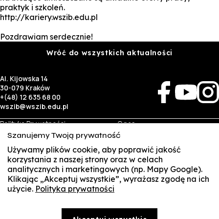
praktyk i szkoleń.
http://kariery.wszib.edu.pl
Pozdrawiam serdecznie!
Wróć do wszystkich aktualności
Al. Kijowska 14
30-079 Kraków
+(48) 12 635 68 00
wszib@wszib.edu.pl
Polityka Prywatności
O nas
RODO
Rekrutacja
Szanujemy Twoją prywatność
BIP
Studia
Identyfikacja wizualna
Kontakt
Używamy plików cookie, aby poprawić jakość
korzystania z naszej strony oraz w celach
analitycznych i marketingowych (np. Mapy Google).
Biznes
Student
Klikając „Akceptuj wszystkie”, wyrażasz zgodę na ich
Wynajem sal
Multis Multum
użycie.
Polityka prywatności
SUSZI
Targi pracy
Biblioteka
Samorząd
SAKE
© Copyright by Wyższa Szkoła Zarządzania i Bankowości w Krakowie (WSZIB)