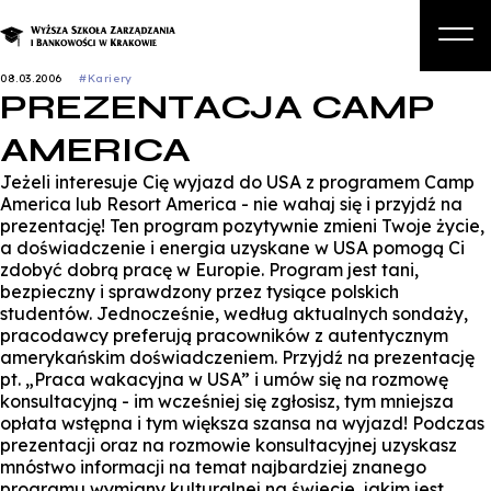
08.03.2006
#Kariery
PREZENTACJA CAMP
O nas
AMERICA
Studia
Jeżeli interesuje Cię wyjazd do USA z programem Camp
Studia podyplomowe i kursy
America lub Resort America - nie wahaj się i przyjdź na
prezentację! Ten program pozytywnie zmieni Twoje życie,
Kandydat
a doświadczenie i energia uzyskane w USA pomogą Ci
zdobyć dobrą pracę w Europie. Program jest tani,
Student
bezpieczny i sprawdzony przez tysiące polskich
studentów. Jednocześnie, według aktualnych sondaży,
Biznes
pracodawcy preferują pracowników z autentycznym
amerykańskim doświadczeniem. Przyjdź na prezentację
Zapisz się na studia
pt. „Praca wakacyjna w USA” i umów się na rozmowę
konsultacyjną - im wcześniej się zgłosisz, tym mniejsza
opłata wstępna i tym większa szansa na wyjazd! Podczas
prezentacji oraz na rozmowie konsultacyjnej uzyskasz
mnóstwo informacji na temat najbardziej znanego
programu wymiany kulturalnej na świecie, jakim jest