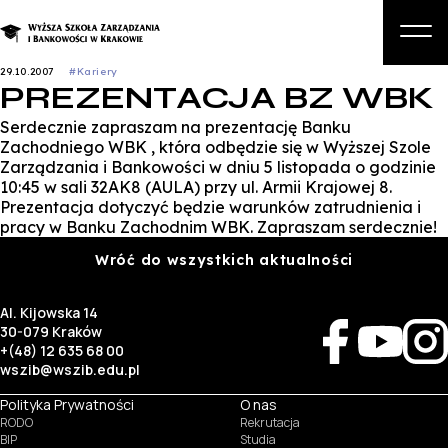
29.10.2007
#Kariery
PREZENTACJA BZ WBK
O nas
Serdecznie zapraszam na prezentację Banku
Studia
Zachodniego WBK , która odbędzie się w Wyższej Szole
Zarządzania i Bankowości w dniu 5 listopada o godzinie
Studia podyplomowe i kursy
10:45 w sali 32AK8 (AULA) przy ul. Armii Krajowej 8.
Prezentacja dotyczyć będzie warunków zatrudnienia i
Kandydat
pracy w Banku Zachodnim WBK. Zapraszam serdecznie!
Student
Wróć do wszystkich aktualności
Biznes
Al. Kijowska 14
30-079 Kraków
Zapisz się na studia
+(48) 12 635 68 00
wszib@wszib.edu.pl
Polityka Prywatności
O nas
RODO
Rekrutacja
BIP
Studia