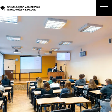
O nas
Studia
Studia podyplomowe i kursy
Kandydat
Student
Biznes
Zapisz się na studia