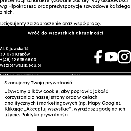
prezentacji scharakteryzowane zostały typy osobowości
wg Hipokratesa oraz predyspozycje zawodowe każdego
z nich.
Dziękujemy za zaproszenie oraz współpracę.
Wróć do wszystkich aktualności
Al. Kijowska 14
30-079 Kraków
+(48) 12 635 68 00
wszib@wszib.edu.pl
Polityka Prywatności
O nas
RODO
Rekrutacja
Szanujemy Twoją prywatność
BIP
Studia
Identyfikacja wizualna
Kontakt
Używamy plików cookie, aby poprawić jakość
korzystania z naszej strony oraz w celach
analitycznych i marketingowych (np. Mapy Google).
Biznes
Student
Klikając „Akceptuj wszystkie”, wyrażasz zgodę na ich
Wynajem sal
Multis Multum
użycie.
Polityka prywatności
SUSZI
Targi pracy
Biblioteka
Samorząd
SAKE
© Copyright by Wyższa Szkoła Zarządzania i Bankowości w Krakowie (WSZIB)