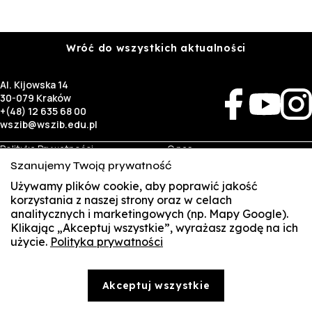
Wróć do wszystkich aktualności
Al. Kijowska 14
30-079 Kraków
+(48) 12 635 68 00
wszib@wszib.edu.pl
Polityka Prywatności
O nas
RODO
Rekrutacja
Szanujemy Twoją prywatność
BIP
Studia
Identyfikacja wizualna
Kontakt
Używamy plików cookie, aby poprawić jakość
korzystania z naszej strony oraz w celach
analitycznych i marketingowych (np. Mapy Google).
Biznes
Student
Klikając „Akceptuj wszystkie”, wyrażasz zgodę na ich
Wynajem sal
Multis Multum
użycie.
Polityka prywatności
SUSZI
Targi pracy
Biblioteka
Samorząd
SAKE
© Copyright by Wyższa Szkoła Zarządzania i Bankowości w Krakowie (WSZIB)
Akceptuj wszystkie
Treści zawarte na stronie www.wszib.edu.pl oraz jej podstronach stanowią, o ile nie wskazano
Webmail
inaczej, utwory w rozumieniu właściwych przepisów, do których prawa majątkowe autorskie
przysługują WSZIB. Bez uprzedniej zgody WSZIB zabrania się w stosunku do tych treści oraz ich