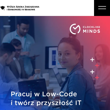
O nas
Studia
Studia podyplomowe i kursy
Kandydat
Student
Biznes
Zapisz się na studia