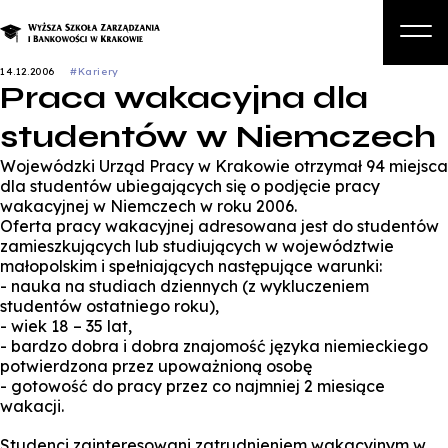
14.12.2006
#Kariery
Praca wakacyjna dla
O nas
studentów w Niemczech
Studia
Wojewódzki Urząd Pracy w Krakowie otrzymał 94 miejsca
Studia podyplomowe i kursy
dla studentów ubiegających się o podjęcie pracy
wakacyjnej w Niemczech w roku 2006.
Kandydat
Oferta pracy wakacyjnej adresowana jest do studentów
zamieszkujących lub studiujących w województwie
Student
małopolskim i spełniających następujące warunki:
- nauka na studiach dziennych (z wykluczeniem
Biznes
studentów ostatniego roku),
- wiek 18 – 35 lat,
Zapisz się na studia
- bardzo dobra i dobra znajomość języka niemieckiego
potwierdzona przez upoważnioną osobę
- gotowość do pracy przez co najmniej 2 miesiące
wakacji.
Studenci zainteresowani zatrudnieniem wakacyjnym w