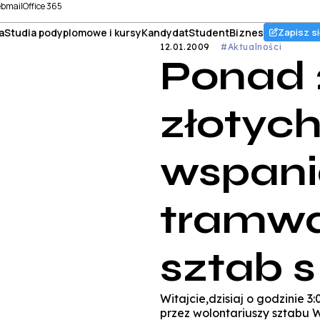
bmail
Office 365
a
Studia podyplomowe i kursy
Kandydat
Student
Biznes
Zapisz si
12.01.2009
#Aktualności
Ponad 
złotych
wspani
tramwa
sztab s
Witajcie,dzisiaj o godzinie 
przez wolontariuszy sztabu 