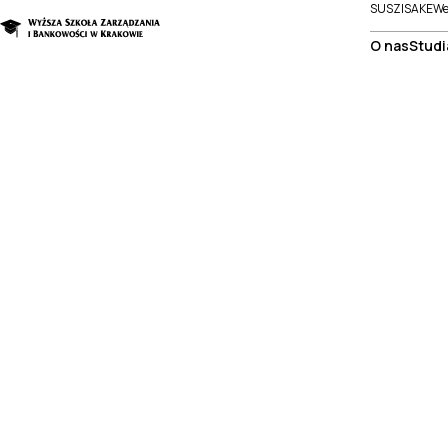
SUSZI
SAKE
We
O nas
Studi