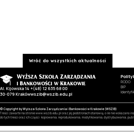
Wróć do wszystkich aktualności
Polit
RODO
BIP
Al. Kijowska 14
+(48) 12 635 68 00
Identyf
30-079 Kraków
wszib@wszib.edu.pl
© Copyright by Wyższa Szkoła Zarządzania i Bankowości w Krakowie (WSZIB)
Treści zawarte na stronie www.wszib.edu.pl oraz jej podstronach stanowią, o ile nie wskazano 
do tych treści oraz ich części: kopiowania, reprodukowania, modyfikowania, dystrybuowania, pub