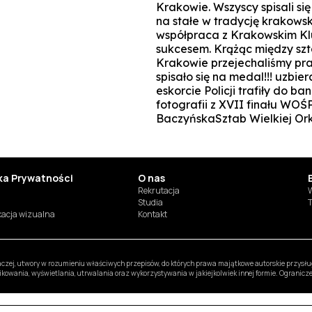
Krakowie. Wszyscy spisali si
na stałe w tradycję krakowsk
współpraca z Krakowskim Kl
sukcesem. Krążąc między sz
Krakowie przejechaliśmy praw
spisało się na medal!!! uzbie
eskorcie Policji trafiły do 
fotografii z XVII finału WO
BaczyńskaSztab Wielkiej Or
yka Prywatności
O nas
Rekrutacja
W
Studia
T
ikacja wizualna
Kontakt
inaczej, utwory w rozumieniu właściwych przepisów, do których prawa majątkowe autorskie przys
likowania, wyświetlania, utrwalania oraz wykorzystywania w jakiejkolwiek innej formie. Ogranic