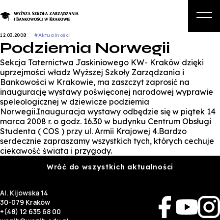
12.03.2008
#Aktualności
Podziemia Norwegii
O nas
Sekcja Taternictwa Jaskiniowego KW- Kraków dzięki
Studia
uprzejmości władz Wyższej Szkoły Zarządzania i
Bankowości w Krakowie, ma zaszczyt zaprosić na
Studia podyplomowe i kursy
inaugurację wystawy poświęconej narodowej wyprawie
speleologicznej w dziewicze podziemia
Kandydat
Norwegii.Inauguracja wystawy odbędzie się w piątek 14
marca 2008 r. o godz. 16.30 w budynku Centrum Obsługi
Student
Studenta ( COS ) przy ul. Armii Krajowej 4.Bardzo
serdecznie zapraszamy wszystkich tych, których cechuje
Biznes
ciekawość świata i przygody.
Zapisz się na studia
Wróć do wszystkich aktualności
Al. Kijowska 14
30-079 Kraków
+(48) 12 635 68 00