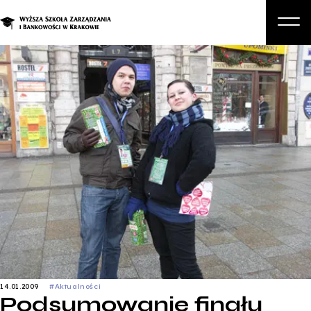
O nas
Studia
Studia podyplomowe i kursy
Kandydat
Student
Biznes
Zapisz się na studia
14.01.2009
#Aktualności
Podsumowanie finału