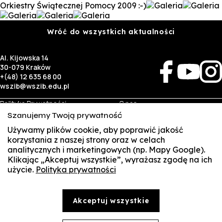
Orkiestry Świątecznej Pomocy 2009 :-)
Wróć do wszystkich aktualności
Al. Kijowska 14
30-079 Kraków
+(48) 12 635 68 00
wszib@wszib.edu.pl
Polityka Prywatności
O nas
RODO
Rekrutacja
Szanujemy Twoją prywatność
BIP
Studia
Identyfikacja wizualna
Kontakt
Używamy plików cookie, aby poprawić jakość
korzystania z naszej strony oraz w celach
analitycznych i marketingowych (np. Mapy Google).
Biznes
Student
Klikając „Akceptuj wszystkie”, wyrażasz zgodę na ich
Wynajem sal
Multis Multum
użycie.
Polityka prywatności
SUSZI
Targi pracy
Biblioteka
Samorząd
SAKE
© Copyright by Wyższa Szkoła Zarządzania i Bankowości w Krakowie (WSZIB)
Akceptuj wszystkie
Treści zawarte na stronie www.wszib.edu.pl oraz jej podstronach stanowią, o ile nie wskazano
Webmail
inaczej, utwory w rozumieniu właściwych przepisów, do których prawa majątkowe autorskie
przysługują WSZIB. Bez uprzedniej zgody WSZIB zabrania się w stosunku do tych treści oraz ich