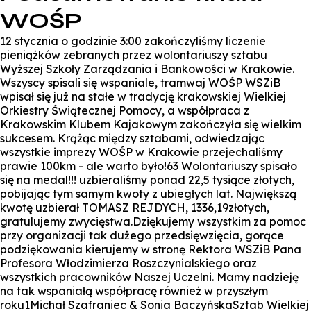
WOŚP
12 stycznia o godzinie 3:00 zakończyliśmy liczenie
pieniążków zebranych przez wolontariuszy sztabu
Wyższej Szkoły Zarządzania i Bankowości w Krakowie.
Wszyscy spisali się wspaniale, tramwaj WOŚP WSZiB
wpisał się już na stałe w tradycję krakowskiej Wielkiej
Orkiestry Świątecznej Pomocy, a współpraca z
Krakowskim Klubem Kajakowym zakończyła się wielkim
sukcesem. Krążąc między sztabami, odwiedzając
wszystkie imprezy WOŚP w Krakowie przejechaliśmy
prawie 100km - ale warto było!63 Wolontariuszy spisało
się na medal!!! uzbieraliśmy ponad 22,5 tysiące złotych,
pobijając tym samym kwoty z ubiegłych lat. Największą
kwotę uzbierał TOMASZ REJDYCH, 1336,19złotych,
gratulujemy zwycięstwa.Dziękujemy wszystkim za pomoc
przy organizacji tak dużego przedsięwzięcia, gorące
podziękowania kierujemy w stronę Rektora WSZiB Pana
Profesora Włodzimierza Roszczynialskiego oraz
wszystkich pracowników Naszej Uczelni. Mamy nadzieję
na tak wspaniałą współpracę również w przyszłym
roku1Michał Szafraniec & Sonia BaczyńskaSztab Wielkiej