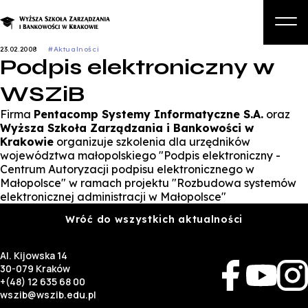
23.02.2008
#Aktualności
Podpis elektroniczny w
O nas
WSZiB
Studia
Firma
Pentacomp Systemy Informatyczne S.A.
oraz
Studia podyplomowe i kursy
Wyższa Szkoła Zarządzania i Bankowości w
Krakowie
organizuje szkolenia dla urzędników
Kandydat
województwa małopolskiego "Podpis elektroniczny -
Centrum Autoryzacji podpisu elektronicznego w
Student
Małopolsce" w ramach projektu "Rozbudowa systemów
elektronicznej administracji w Małopolsce"
Biznes
Wróć do wszystkich aktualności
Zapisz się na studia
Al. Kijowska 14
30-079 Kraków
+(48) 12 635 68 00
wszib@wszib.edu.pl