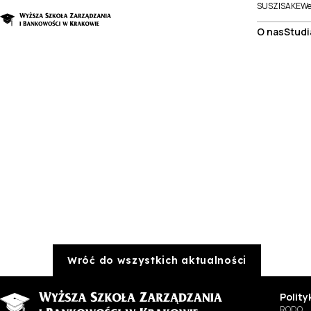
SUSZI
SAKE
We
O nas
Studi
Wróć do wszystkich aktualności
Polit
RODO