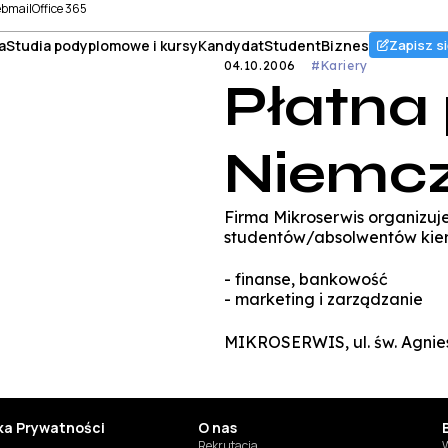
bmail
Office 365
a
Studia podyplomowe i kursy
Kandydat
Student
Biznes
Zapisz si
04.10.2006
#Kariery
Płatna
Niemc
Firma Mikroserwis organizuj
studentów/absolwentów kie
- finanse, bankowość
- marketing i zarządzanie
MIKROSERWIS, ul. św. Agniesz
yka Prywatności
O nas
Rekrutacja
W