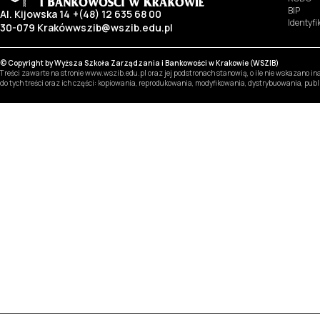
BIP
Al. Kijowska 14
+(48) 12 635 68 00
Identyf
30-079 Kraków
wszib@wszib.edu.pl
© Copyright by Wyższa Szkoła Zarządzania i Bankowości w Krakowie (WSZIB)
Treści zawarte na stronie www.wszib.edu.pl oraz jej podstronach stanowią, o ile nie wskazano 
do tych treści oraz ich części: kopiowania, reprodukowania, modyfikowania, dystrybuowania, pub