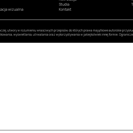
Studia
T
ikacja wizualna
Kontakt
inaczej, utwory w rozumieniu właściwych przepisów, do których prawa majątkowe autorskie przys
likowania, wyświetlania, utrwalania oraz wykorzystywania w jakiejkolwiek innej formie. Ogranic