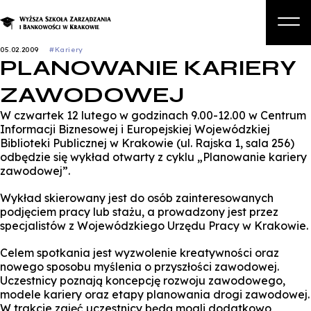
05.02.2009
#Kariery
PLANOWANIE KARIERY
O nas
ZAWODOWEJ
Studia
W czwartek 12 lutego w godzinach 9.00-12.00 w Centrum
Studia podyplomowe i kursy
Informacji Biznesowej i Europejskiej Wojewódzkiej
Biblioteki Publicznej w Krakowie (ul. Rajska 1, sala 256)
Kandydat
odbędzie się wykład otwarty z cyklu „Planowanie kariery
zawodowej”.
Student
Wykład skierowany jest do osób zainteresowanych
Biznes
podjęciem pracy lub stażu, a prowadzony jest przez
specjalistów z Wojewódzkiego Urzędu Pracy w Krakowie.
Zapisz się na studia
Celem spotkania jest wyzwolenie kreatywności oraz
nowego sposobu myślenia o przyszłości zawodowej.
Uczestnicy poznają koncepcję rozwoju zawodowego,
modele kariery oraz etapy planowania drogi zawodowej.
W trakcie zajęć uczestnicy będą mogli dodatkowo