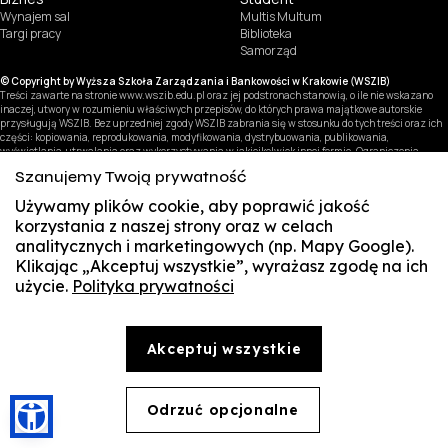
Wynajem sal
Multis Multum
Targi pracy
Biblioteka
Samorząd
© Copyright by Wyższa Szkoła Zarządzania i Bankowości w Krakowie (WSZIB)
Treści zawarte na stronie www.wszib.edu.pl oraz jej podstronach stanowią, o ile nie wskazano
inaczej, utwory w rozumieniu właściwych przepisów, do których prawa majątkowe autorskie
przysługują WSZIB. Bez uprzedniej zgody WSZIB zabrania się w stosunku do tych treści oraz ich
części: kopiowania, reprodukowania, modyfikowania, dystrybuowania, publikowania,
wyświetlania, utrwalania oraz wykorzystywania w jakiejkolwiek innej formie. Ograniczenia
powyższe nie dotyczą dozwolonego użytku osobistego.
Szanujemy Twoją prywatność
Używamy plików cookie, aby poprawić jakość
korzystania z naszej strony oraz w celach
analitycznych i marketingowych (np. Mapy Google).
Klikając „Akceptuj wszystkie”, wyrażasz zgodę na ich
użycie.
Polityka prywatności
SUSZI
SAKE
Akceptuj wszystkie
Webmail
Office 365
Odrzuć opcjonalne
🍪