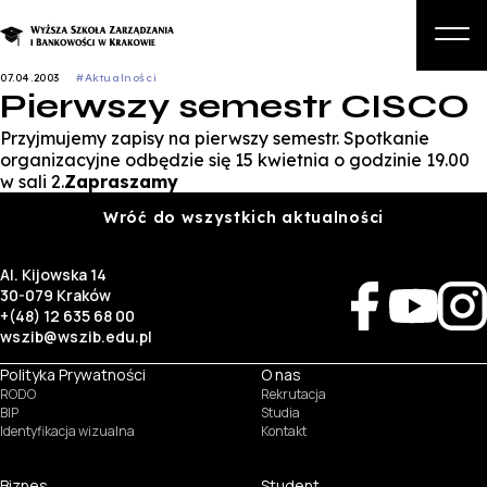
07.04.2003
#Aktualności
Pierwszy semestr CISCO
O nas
Przyjmujemy zapisy na pierwszy semestr. Spotkanie
Studia
organizacyjne odbędzie się 15 kwietnia o godzinie 19.00
w sali 2.
Zapraszamy
Studia podyplomowe i kursy
Wróć do wszystkich aktualności
Kandydat
Al. Kijowska 14
Student
30-079 Kraków
+(48) 12 635 68 00
Biznes
wszib@wszib.edu.pl
Zapisz się na studia
Polityka Prywatności
O nas
RODO
Rekrutacja
BIP
Studia
Identyfikacja wizualna
Kontakt
Biznes
Student