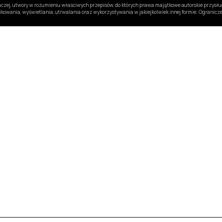
inaczej, utwory w rozumieniu właściwych przepisów, do których prawa majątkowe autorskie przys
likowania, wyświetlania, utrwalania oraz wykorzystywania w jakiejkolwiek innej formie. Ogranic