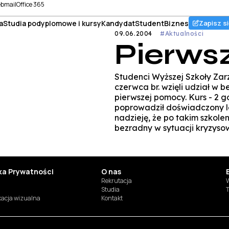
bmail
Office 365
a
Studia podyplomowe i kursy
Kandydat
Student
Biznes
Zapisz si
09.06.2004
#Aktualności
Pierws
Studenci Wyższej Szkoły Zar
czerwca br. wzięli udział w 
pierwszej pomocy. Kurs - 2 g
poprowadził doświadczony le
nadzieję, że po takim szkole
bezradny w sytuacji kryzysow
yka Prywatności
O nas
Rekrutacja
W
Studia
T
ikacja wizualna
Kontakt