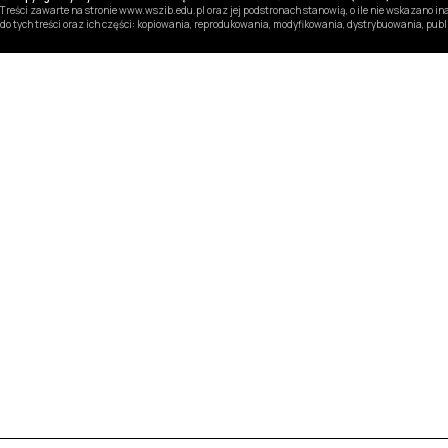
Treści zawarte na stronie www.wszib.edu.pl oraz jej podstronach stanowią, o ile nie wskazano 
do tych treści oraz ich części: kopiowania, reprodukowania, modyfikowania, dystrybuowania, pub