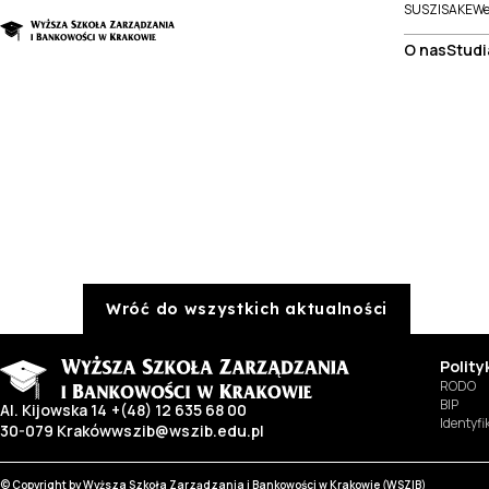
SUSZI
SAKE
We
O nas
Studi
Wróć do wszystkich aktualności
Polit
RODO
BIP
Al. Kijowska 14
+(48) 12 635 68 00
Identyf
30-079 Kraków
wszib@wszib.edu.pl
© Copyright by Wyższa Szkoła Zarządzania i Bankowości w Krakowie (WSZIB)