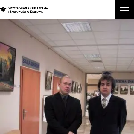
O nas
Studia
Studia podyplomowe i kursy
Kandydat
Student
Biznes
Zapisz się na studia