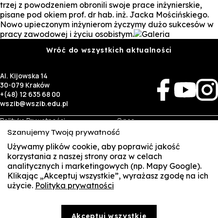
trzej z powodzeniem obronili swoje prace inżynierskie,
pisane pod okiem prof. dr hab. inż. Jacka Mościńskiego.
Nowo upieczonym inżynierom życzymy dużo sukcesów w
pracy zawodowej i życiu osobistym.
Wróć do wszystkich aktualności
Al. Kijowska 14
30-079 Kraków
+(48) 12 635 68 00
wszib@wszib.edu.pl
Polityka Prywatności
O nas
RODO
Rekrutacja
Szanujemy Twoją prywatność
BIP
Studia
Używamy plików cookie, aby poprawić jakość
Identyfikacja wizualna
Kontakt
korzystania z naszej strony oraz w celach
analitycznych i marketingowych (np. Mapy Google).
Biznes
Student
Klikając „Akceptuj wszystkie”, wyrażasz zgodę na ich
Wynajem sal
Multis Multum
użycie.
Polityka prywatności
SUSZI
Targi pracy
Biblioteka
Samorząd
SAKE
© Copyright by Wyższa Szkoła Zarządzania i Bankowości w Krakowie (WSZIB)
Akceptuj wszystkie
Treści zawarte na stronie www.wszib.edu.pl oraz jej podstronach stanowią, o ile nie wskazano