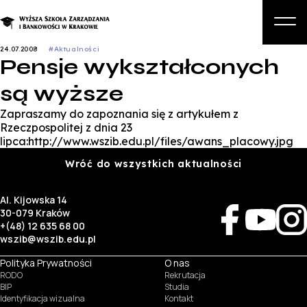
24.07.2008
#Aktualności
Pensje wykształconych
O nas
są wyższe
Studia
Zapraszamy do zapoznania się z artykułem z
Studia podyplomowe i kursy
Rzeczpospolitej z dnia 23
lipca:http://www.wszib.edu.pl/files/awans_placowy.jpg
Kandydat
Wróć do wszystkich aktualności
Student
Al. Kijowska 14
Biznes
30-079 Kraków
+(48) 12 635 68 00
Zapisz się na studia
wszib@wszib.edu.pl
Polityka Prywatności
O nas
RODO
Rekrutacja
BIP
Studia
Identyfikacja wizualna
Kontakt