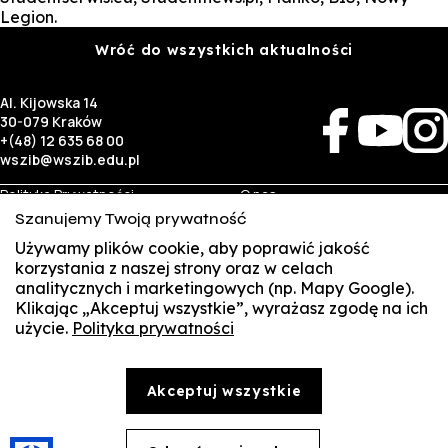
Legion.
Wróć do wszystkich aktualności
Al. Kijowska 14
30-079 Kraków
+(48) 12 635 68 00
wszib@wszib.edu.pl
Polityka Prywatności
O nas
RODO
Rekrutacja
Szanujemy Twoją prywatność
BIP
Studia
Identyfikacja wizualna
Kontakt
Używamy plików cookie, aby poprawić jakość
korzystania z naszej strony oraz w celach
analitycznych i marketingowych (np. Mapy Google).
Biznes
Student
Klikając „Akceptuj wszystkie”, wyrażasz zgodę na ich
Wynajem sal
Multis Multum
użycie.
Polityka prywatności
SUSZI
Targi pracy
Biblioteka
Samorząd
SAKE
© Copyright by Wyższa Szkoła Zarządzania i Bankowości w Krakowie (WSZIB)
Akceptuj wszystkie
Treści zawarte na stronie www.wszib.edu.pl oraz jej podstronach stanowią, o ile nie wskazano
Webmail
inaczej, utwory w rozumieniu właściwych przepisów, do których prawa majątkowe autorskie
przysługują WSZIB. Bez uprzedniej zgody WSZIB zabrania się w stosunku do tych treści oraz ich
części: kopiowania, reprodukowania, modyfikowania, dystrybuowania, publikowania,
Office 365