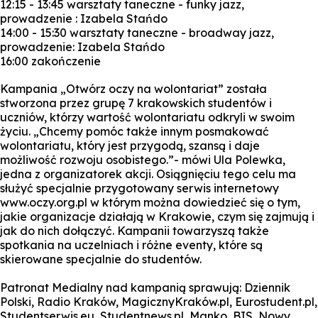
12:15 - 13:45 warsztaty taneczne - funky jazz,
prowadzenie : Izabela Stańdo
14:00 - 15:30 warsztaty taneczne - broadway jazz,
prowadzenie: Izabela Stańdo
16:00 zakończenie
Kampania „Otwórz oczy na wolontariat” została
stworzona przez grupę 7 krakowskich studentów i
uczniów, którzy wartość wolontariatu odkryli w swoim
życiu. „Chcemy pomóc także innym posmakować
wolontariatu, który jest przygodą, szansą i daje
możliwość rozwoju osobistego.”- mówi Ula Polewka,
jedna z organizatorek akcji. Osiągnięciu tego celu ma
służyć specjalnie przygotowany serwis internetowy
www.oczy.org.pl w którym można dowiedzieć się o tym,
jakie organizacje działają w Krakowie, czym się zajmują i
jak do nich dołączyć. Kampanii towarzyszą także
spotkania na uczelniach i różne eventy, które są
skierowane specjalnie do studentów.
Patronat Medialny nad kampanią sprawują: Dziennik
Polski, Radio Kraków, MagicznyKraków.pl, Eurostudent.pl,
Studentserwis.eu, Studentnews.pl, Manko, BIS, Nowy