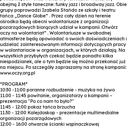
obejmą 2 style taneczne: funky jazz i broadway jazz. Obie
grupy poprowadzi Izabela Stańdo ze szkoły i teatru
tańca „Dance Globe” . Przez cały dzień na terenie
ośrodka będą obecni wolontariusze z organizacji
pozarządowych biorących udział w kampanii :Otwórz
oczy na wolontariat” . Wolontariusze w swobodnej
atmosferze będą opowiadać o swoich doświadczeniach i
udzielać zainteresowanym informacji dotyczących pracy
w wolontariacie w organizacjach, w których działają. Na
wszystkich przybyłych czekać będzie ponadto kilka
niespodzianek, ale o tym będzie się można przekonać już
na miejscu. Po szczegóły zapraszamy na stronę kampanii:
www.oczy.org.pl
*PROGRAM*
10:30 -11:00 poranne rozbudzenie - muzyka na żywo
11.00 - 11:45 powitanie, organizatorzy o kampanii –
prezentacja "Po co nam to było?"
11:45 - 12:00 pokaz tańca brzucha
11.30 - 12:00 Kalejdoskop - prezentacje multimedialne
organizacji pozarządowych
12:00 - 16:00 otwarcie ścianki wspinaczkowej