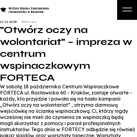
15.10.2008
#Kariery
"Otwórz oczy na
O nas
wolontariat" – impreza w
Studia
centrum
Studia podyplomowe i kursy
wspinaczkowym
Kandydat
FORTECA
Student
W sobotę 18 października Centrum Wspinaczkowe
Biznes
FORTECA ul. Racławicka 60 - Kraków, zostaje otwarte -
każdy, kto przyjdzie i powoła się na hasło kampanii
Zapisz się na studia
„Otwórz oczy na wolontariat” , otrzyma darmową
wejściówkę na ściankę wspinaczkową. Ci, którzy nigdy
wcześniej nie mieli do czynienia ze wspinaczką będą
mogli skorzystać z pomocy i porad profesjonalnych
instruktorów. Tego dnia w FORTECY odbędzie się również
pokaz slajdów oraz warsztaty taneczne. Warsztaty