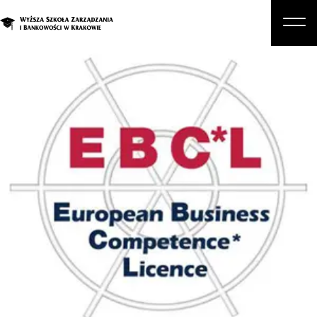
O nas
Studia
Studia podyplomowe i kursy
Kandydat
Student
Biznes
Zapisz się na studia