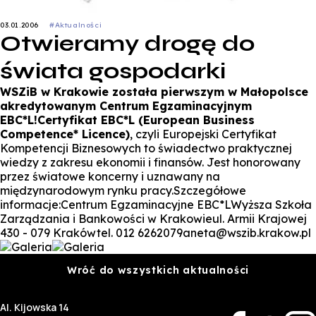
03.01.2006
#Aktualności
Otwieramy drogę do
świata gospodarki
WSZiB w Krakowie została pierwszym w Małopolsce
akredytowanym Centrum Egzaminacyjnym
EBC*L!
Certyfikat EBC*L (European Business
Competence* Licence)
, czyli Europejski Certyfikat
Kompetencji Biznesowych to świadectwo praktycznej
wiedzy z zakresu ekonomii i finansów. Jest honorowany
przez światowe koncerny i uznawany na
międzynarodowym rynku pracy.Szczegółowe
informacje:Centrum Egzaminacyjne EBC*LWyższa Szkoła
Zarządzania i Bankowości w Krakowieul. Armii Krajowej
430 - 079 Krakówtel. 012 6262079aneta@wszib.krakow.pl
Wróć do wszystkich aktualności
Al. Kijowska 14