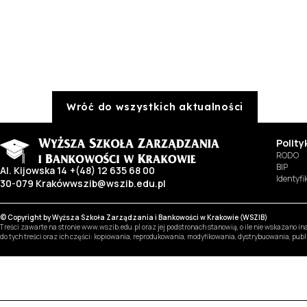
Wróć do wszystkich aktualności
Polit
RODO
BIP
Al. Kijowska 14
+(48) 12 635 68 00
Identyf
30-079 Kraków
wszib@wszib.edu.pl
© Copyright by Wyższa Szkoła Zarządzania i Bankowości w Krakowie (WSZIB)
Treści zawarte na stronie www.wszib.edu.pl oraz jej podstronach stanowią, o ile nie wskazano 
do tych treści oraz ich części: kopiowania, reprodukowania, modyfikowania, dystrybuowania, pub