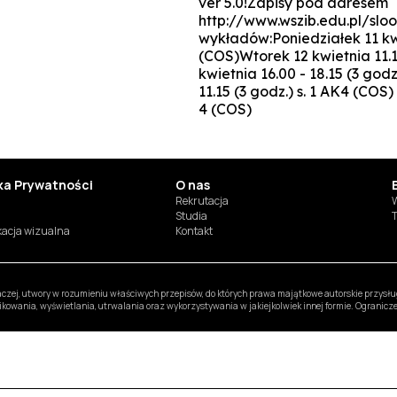
ver 5.0!Zapisy pod adresem
http://www.wszib.edu.pl/sl
wykładów:Poniedziałek 11 kwie
(COS)Wtorek 12 kwietnia 11.15
kwietnia 16.00 - 18.15 (3 god
11.15 (3 godz.) s. 1 AK4 (COS)
4 (COS)
yka Prywatności
O nas
Rekrutacja
W
Studia
T
ikacja wizualna
Kontakt
inaczej, utwory w rozumieniu właściwych przepisów, do których prawa majątkowe autorskie przys
likowania, wyświetlania, utrwalania oraz wykorzystywania w jakiejkolwiek innej formie. Ogranic