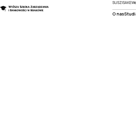
SUSZI
SAKE
We
O nas
Studi