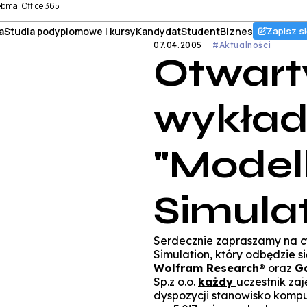
bmail
Office 365
a
Studia podyplomowe i kursy
Kandydat
Student
Biznes
Zapisz si
07.04.2005
#Aktualności
Otwart
wykła
"Model
Simulat
Serdecznie zapraszamy na cy
Simulation, który odbędzie s
Wolfram Research
® oraz
G
Sp.z o.o.
każdy
uczestnik za
dyspozycji stanowisko komp