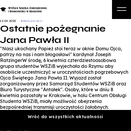
12.04.2005
#Aktualności
Ostatnie pożegnanie
O nas
Jana Pawła II
Studia
"Nasz ukochany Papież stoi teraz w oknie Domu Ojca,
Studia podyplomowe i kursy
patrzy na nas i nam błogosławi"
kardynał Joseph
RatzingerW środę, 6 kwietnia czterdziestoosobowa
Kandydat
grupa studentów WSZiB wyjechała do Rzymu aby
osobiście uczestniczyć w uroczystościach pogrzebowych
Student
Ojca Świętego Jana Pawła II. Wyjazd został
zorganizowany przez Samorząd Studentów WSZiB oraz
Biznes
Biuro Turystyczne
"Antałek"
. Osoby, które w dniu 8
kwietnia pozostały w Krakowie, w holu Centrum Obsługi
Zapisz się na studia
Studenta WSZiB, miały możliwość obejrzenia
bezpośredniej transmisji uroczystości żałobnych.
Wróć do wszystkich aktualności