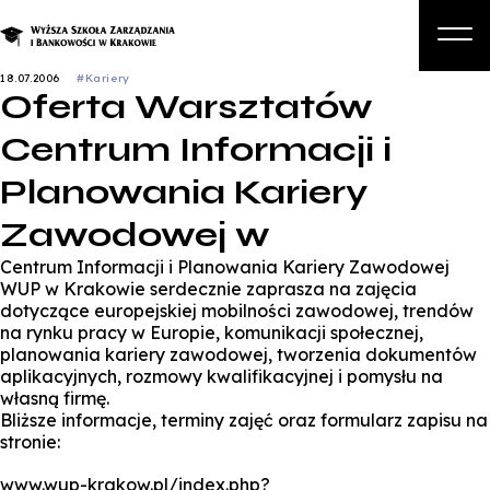
18.07.2006
#Kariery
Oferta Warsztatów
O nas
Centrum Informacji i
Studia
Planowania Kariery
Studia podyplomowe i kursy
Zawodowej w
Kandydat
Centrum Informacji i Planowania Kariery Zawodowej
Student
WUP w Krakowie serdecznie zaprasza na zajęcia
dotyczące europejskiej mobilności zawodowej, trendów
Biznes
na rynku pracy w Europie, komunikacji społecznej,
planowania kariery zawodowej, tworzenia dokumentów
Zapisz się na studia
aplikacyjnych, rozmowy kwalifikacyjnej i pomysłu na
własną firmę.
Bliższe informacje, terminy zajęć oraz formularz zapisu na
stronie:
www.wup-krakow.pl/index.php?