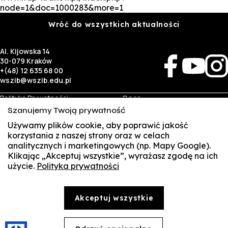
node=1&doc=1000283&more=1
Wróć do wszystkich aktualności
Al. Kijowska 14
30-079 Kraków
+(48) 12 635 68 00
wszib@wszib.edu.pl
Polityka Prywatności
O nas
RODO
Rekrutacja
Szanujemy Twoją prywatność
BIP
Studia
Używamy plików cookie, aby poprawić jakość
Identyfikacja wizualna
Kontakt
korzystania z naszej strony oraz w celach
analitycznych i marketingowych (np. Mapy Google).
Biznes
Student
Klikając „Akceptuj wszystkie”, wyrażasz zgodę na ich
Wynajem sal
Multis Multum
użycie.
Polityka prywatności
SUSZI
Targi pracy
Biblioteka
Samorząd
SAKE
© Copyright by Wyższa Szkoła Zarządzania i Bankowości w Krakowie (WSZIB)
Akceptuj wszystkie
Treści zawarte na stronie www.wszib.edu.pl oraz jej podstronach stanowią, o ile nie wskazano
Webmail
inaczej, utwory w rozumieniu właściwych przepisów, do których prawa majątkowe autorskie
przysługują WSZIB. Bez uprzedniej zgody WSZIB zabrania się w stosunku do tych treści oraz ich
części: kopiowania, reprodukowania, modyfikowania, dystrybuowania, publikowania,
Office 365
wyświetlania, utrwalania oraz wykorzystywania w jakiejkolwiek innej formie. Ograniczenia