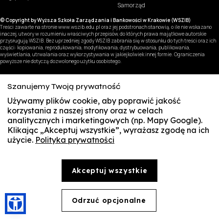
Samorząd
© Copyright by Wyższa Szkoła Zarządzania i Bankowości w Krakowie (WSZIB)
Treści zawarte na stronie www.wszib.edu.pl oraz jej podstronach stanowią, o ile nie wskazano
inaczej, utwory w rozumieniu właściwych przepisów, do których prawa majątkowe autorskie
przysługują WSZIB. Bez uprzedniej zgody WSZIB zabrania się w stosunku do tych treści oraz ich
części: kopiowania, reprodukowania, modyfikowania, dystrybuowania, publikowania,
wyświetlania, utrwalania oraz wykorzystywania w jakiejkolwiek innej formie. Ograniczenia
powyższe nie dotyczą dozwolonego użytku osobistego.
Szanujemy Twoją prywatność
Używamy plików cookie, aby poprawić jakość
korzystania z naszej strony oraz w celach
analitycznych i marketingowych (np. Mapy Google).
Klikając „Akceptuj wszystkie”, wyrażasz zgodę na ich
użycie.
Polityka prywatności
SUSZI
SAKE
Akceptuj wszystkie
Webmail
Office 365
Odrzuć opcjonalne
🍪