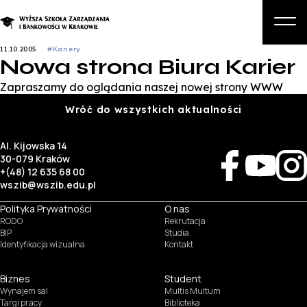
11.10.2005
#Kariery
Nowa strona Biura Karier
O nas
Zapraszamy do oglądania naszej nowej strony WWW
Studia
Wróć do wszystkich aktualności
Studia podyplomowe i kursy
Al. Kijowska 14
Kandydat
30-079 Kraków
+(48) 12 635 68 00
Student
wszib@wszib.edu.pl
Biznes
Polityka Prywatności
O nas
RODO
Rekrutacja
Zapisz się na studia
BIP
Studia
Identyfikacja wizualna
Kontakt
Biznes
Student
Wynajem sal
Multis Multum
Targi pracy
Biblioteka