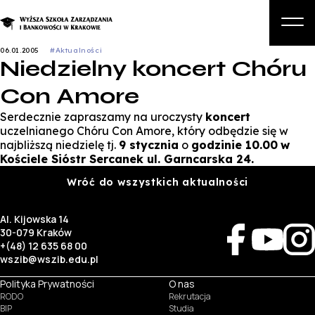
06.01.2005
#Aktualności
Niedzielny koncert Chóru
O nas
Con Amore
Studia
Serdecznie zapraszamy na uroczysty
koncert
Studia podyplomowe i kursy
uczelnianego Chóru Con Amore, który odbędzie się w
najbliższą niedzielę tj.
9 stycznia
o
godzinie 10.00
w
Kandydat
Kościele Sióstr Sercanek ul. Garncarska 24.
Wróć do wszystkich aktualności
Student
Biznes
Al. Kijowska 14
30-079 Kraków
Zapisz się na studia
+(48) 12 635 68 00
wszib@wszib.edu.pl
Polityka Prywatności
O nas
RODO
Rekrutacja
BIP
Studia