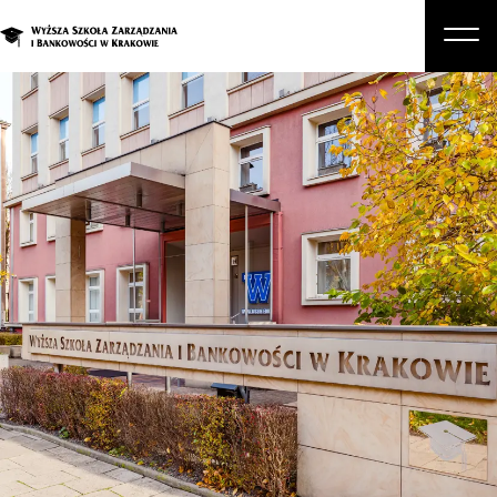
O nas
Studia
Studia podyplomowe i kursy
Kandydat
Student
Biznes
Zapisz się na studia